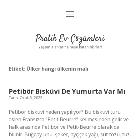
menüyü
Anasayfa
aç
Gizlilik Politikası
Pratik Ev Çözümleri
Yasal Uyarı
Yaşam alanlarına neşe katan fikirler!
Hakkımızda
Etiket:
Ülker hangi ülkenin malı
Petibör Bisküvi De Yumurta Var Mı
Tarih: Ocak 3, 2025
Petibör bisküvi neden yapılıyor? Bu bisküvi türü
aslen Fransızca “Petit Beurre” kelimesinden gelir ve
halk arasında Petibör ve Petit-Beurre olarak da
bilinir. Buğday unu, şeker, ayçiçek yağı, süt tozu, tuz,