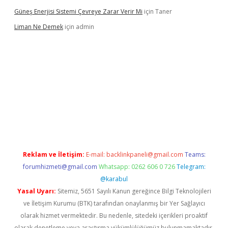
Güneş Enerjisi Sistemi Çevreye Zarar Verir Mi
için
Taner
Liman Ne Demek
için
admin
iriş
vdcasino bahis sitesi
betexper.xyz
betci giriş
https://betci.
Reklam ve İletişim:
E-mail:
backlinkpaneli@gmail.com
Teams:
forumhizmeti@gmail.com
Whatsapp: 0262 606 0 726
Telegram:
@karabul
Yasal Uyarı:
Sitemiz, 5651 Sayılı Kanun gereğince Bilgi Teknolojileri
ve İletişim Kurumu (BTK) tarafından onaylanmış bir Yer Sağlayıcı
olarak hizmet vermektedir. Bu nedenle, sitedeki içerikleri proaktif
olarak denetleme veya araştırma yükümlülüğümüz bulunmamaktadır.