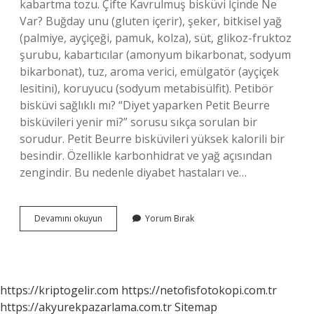
kabartma tozu. Çifte Kavrulmuş bisküvi İçinde Ne
Var? Buğday unu (gluten içerir), şeker, bitkisel yağ
(palmiye, ayçiçeği, pamuk, kolza), süt, glikoz-fruktoz
şurubu, kabartıcılar (amonyum bikarbonat, sodyum
bikarbonat), tuz, aroma verici, emülgatör (ayçiçek
lesitini), koruyucu (sodyum metabisülfit). Petibör
bisküvi sağlıklı mı? “Diyet yaparken Petit Beurre
bisküvileri yenir mi?” sorusu sıkça sorulan bir
sorudur. Petit Beurre bisküvileri yüksek kalorili bir
besindir. Özellikle karbonhidrat ve yağ açısından
zengindir. Bu nedenle diyabet hastaları ve…
Petibör
Devamını okuyun
Yorum Bırak
Bisküvi
De
Yumurta
Var
Mı
https://kriptogelir.com
https://netofisfotokopi.com.tr
https://akyurekpazarlama.com.tr
Sitemap