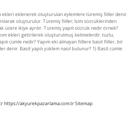
 ekleri eklenerek oluşturulan eylemlere türemiş fiiller denir.
nılarak oluşturulur. Türemiş fiiller; İsim sözcüklerinden
mak üzere ikiye ayrılır. Türemiş yapılı sözcük nedir örnek?
ım ekleri getirilerek oluşturulmuş kelimelerdir. tuzlu,
lı cümle nedir? Yapım eki almayan fiillere basit fiiller, bir
ller denir. Basit yapılı yüklem nasıl bulunur? 1) Basit cümle:
tr
https://akyurekpazarlama.com.tr
Sitemap