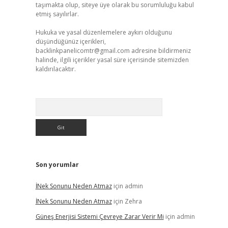
taşımakta olup, siteye üye olarak bu sorumluluğu kabul
etmiş sayılırlar.
Hukuka ve yasal düzenlemelere aykırı olduğunu
düşündüğünüz içerikleri,
backlinkpanelicomtr@gmail.com
adresine bildirmeniz
halinde, ilgili içerikler yasal süre içerisinde sitemizden
kaldırılacaktır.
Arama
Son yorumlar
İNek Sonunu Neden Atmaz
için
admin
İNek Sonunu Neden Atmaz
için
Zehra
Güneş Enerjisi Sistemi Çevreye Zarar Verir Mi
için
admin