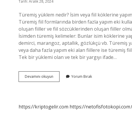
Tarih: Aralık 28, 2024
Türemiş yüklem nedir? İsim veya fiil köklerine yapım
Türemiş fiil formlarında birden fazla yapım eki kulla
oluşan fiiller ve fiil sözcüklerinden oluşan fiiller ol
İsimden türemiş kelimeler: Bunlar isim köklerine yap
demirci, marangoz, aptallık, gözlükçü vb. Türemiş yapı
veya daha fazla yapım eki alan fiillere ise türemiş fii
Tek bir yüklemi olan ve tek bir yargıyı ifade…
Türemiş
Devamını okuyun
Yorum Bırak
Yapılı
Yüklem
Nedir
https://kriptogelir.com
https://netofisfotokopi.com.