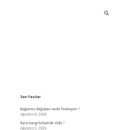
Sidebar
Son Yazılar
ilbet mobil giriş
piabellacasino giriş
vdcas
Bağımsız değişken nedir fonksiyon ?
Ağustos 6, 2026
Kara hangi bölümde öldü ?
Ağustos 5, 2026