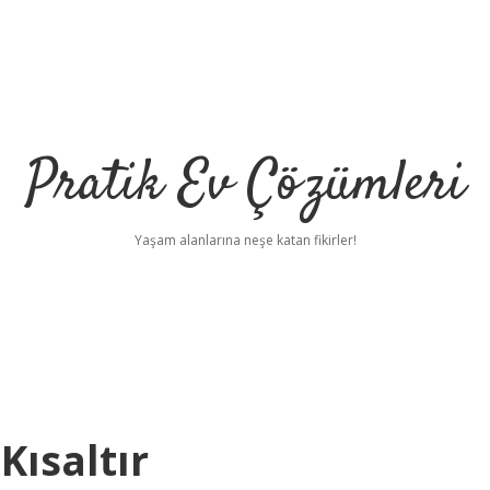
Pratik Ev Çözümleri
Yaşam alanlarına neşe katan fikirler!
ısaltır