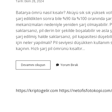
Tarih: Ekim 28, 2024
Batarya ömrü nasıl kısalır? Aküyü sık sık yüksek vol
şarj edildikten sonra bile %90 ila %100 oranında ş
mekanizmaları nedeniyle yeniden şarj olmayabilir. 
saklarsanız, pil derin bir şekilde boşalabilir ve asl
şarj edilmiş halde saklarsanız, pil kapasitesi düşeb
için neler yapılmalı? Pil seviyesi düşükken kullanım s
kaçının. Hızlı şarj pil ömrünü kısaltır…
Batarya
Devamını okuyun
Yorum Bırak
Ömrünü
Ne
Kısaltır
https://kriptogelir.com
https://netofisfotokopi.com.