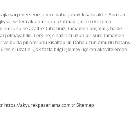
tajla şarj ederseniz, ömrü daha çabuk kısalacaktır. Akü tam
arjlıysa, sistem akü ömrünü uzatmak için akü koruma
Pil ömrünü ne azaltır? Cihazınızı tamamen boşalmış halde
a şarj olmayabilir. Tersine, cihazınızı uzun bir süre tamamen
ilir ve bu da pil ömrünü kısaltabilir. Daha uzun ömürlü batary
üresini uzatın. Çok fazla bilgi işlemeyi içeren aktivitelerden
tr
https://akyurekpazarlama.com.tr
Sitemap