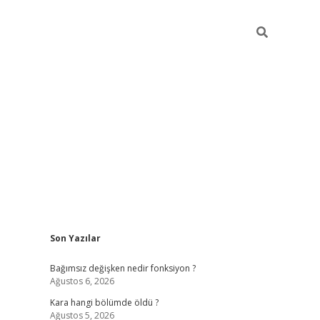
Sidebar
Son Yazılar
ilbet mobil giriş
piabellacasino giriş
vdcas
Bağımsız değişken nedir fonksiyon ?
Ağustos 6, 2026
Kara hangi bölümde öldü ?
Ağustos 5, 2026