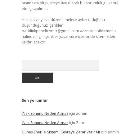
taşımakta olup, siteye üye olarak bu sorumluluğu kabul
etmiş sayılırlar.
Hukuka ve yasal düzenlemelere aykırı olduğunu
düşündüğünüz içerikleri,
backlinkpanelicomtr@gmail.com
adresine bildirmeniz
halinde, ilgili içerikler yasal süre içerisinde sitemizden
kaldırılacaktır.
Arama
Son yorumlar
İNek Sonunu Neden Atmaz
için
admin
İNek Sonunu Neden Atmaz
için
Zehra
Güneş Enerjisi Sistemi Çevreye Zarar Verir Mi
için
admin