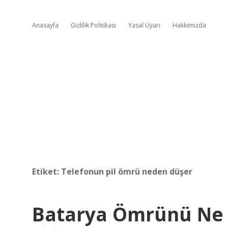
Anasayfa
Gizlilik Politikası
Yasal Uyarı
Hakkımızda
Etiket:
Telefonun pil ömrü neden düşer
Batarya Ömrünü Ne K