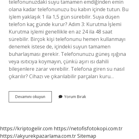
telefonunuzdaki suyu tamamen emdiğinden emin
olana kadar telefonunuzu bu kabın içinde tutun. Bu
işlem yaklaşık 1 ila 1,5 gün sürebilir. Suya düşen
telefon kaç günde kurur? Adım 3: Kurutma İşlemi
Kurutma işlemi genellikle en az 24 ila 48 saat
sürebilir. Birçok kişi telefonunu hemen kullanmayı
denemek istese de, içindeki suyun tamamen
buharlaşması gerekir. Telefonunuzu güneş ışığına
veya ısıtıcıya koymayın, çünkü aşırı ısı dahili
bileşenlere zarar verebilir. Telefona giren su nasıl
çıkarılır? Cihazı ve çıkarılabilir parçaları kuru…
Suya
Devamını okuyun
Yorum Bırak
Düşen
Telefona
Ne
Yapmak
Gerekir
https://kriptogelir.com
https://netofisfotokopi.com.tr
https://akyurekpazarlama.com.tr
Sitemap