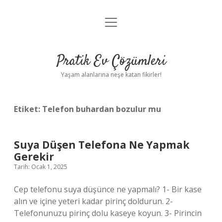
menüyü
Anasayfa
aç
Gizlilik Politikası
Pratik Ev Çözümleri
Yasal Uyarı
Yaşam alanlarına neşe katan fikirler!
Hakkımızda
Etiket:
Telefon buhardan bozulur mu
Suya Düşen Telefona Ne Yapmak
Gerekir
Tarih: Ocak 1, 2025
Cep telefonu suya düşünce ne yapmalı? 1- Bir kase
alın ve içine yeteri kadar pirinç doldurun. 2-
Telefonunuzu pirinç dolu kaseye koyun. 3- Pirincin