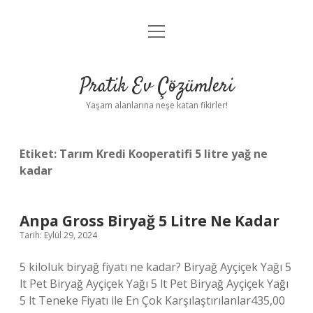
menüyü
Anasayfa
aç
Gizlilik Politikası
Pratik Ev Çözümleri
Yasal Uyarı
Yaşam alanlarına neşe katan fikirler!
Hakkımızda
Etiket:
Tarım Kredi Kooperatifi 5 litre yağ ne
kadar
Anpa Gross Biryağ 5 Litre Ne Kadar
Tarih: Eylül 29, 2024
5 kiloluk biryağ fiyatı ne kadar? Biryağ Ayçiçek Yağı 5
lt Pet Biryağ Ayçiçek Yağı 5 lt Pet Biryağ Ayçiçek Yağı
5 lt Teneke Fiyatı ile En Çok Karşılaştırılanlar435,00