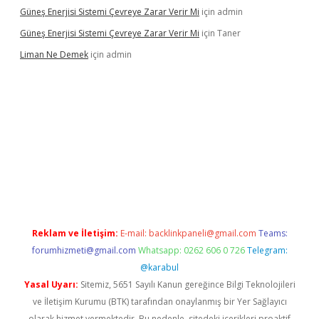
Güneş Enerjisi Sistemi Çevreye Zarar Verir Mi
için
admin
Güneş Enerjisi Sistemi Çevreye Zarar Verir Mi
için
Taner
Liman Ne Demek
için
admin
iriş
vdcasino bahis sitesi
betexper.xyz
betci giriş
https://betci.
Reklam ve İletişim:
E-mail:
backlinkpaneli@gmail.com
Teams:
forumhizmeti@gmail.com
Whatsapp: 0262 606 0 726
Telegram:
@karabul
Yasal Uyarı:
Sitemiz, 5651 Sayılı Kanun gereğince Bilgi Teknolojileri
ve İletişim Kurumu (BTK) tarafından onaylanmış bir Yer Sağlayıcı
olarak hizmet vermektedir. Bu nedenle, sitedeki içerikleri proaktif