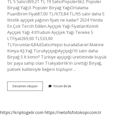
TL 5 Satıcı369,21 TL 19 SatıcıPopülerlik2. Popüler
Biryağ Yağı3. Popüler Biryağ YağıOrtalama
PuanBirim Fiyat87,00 TL/lt73,84 TL/lt5 satır daha 5
litrelik ayçiçek yağının fiyatı ne kadar? 2024 Yılında
En Çok Tercih Edilen Ayçiçek Yağı FiyatlarıKomili
Ayçiçek Yağı 4 ltYudum Ayçiçek Yağı Teneke 5
LTFiyat269,00 TL533,00
TLYorumlar4,84,6SatıcıHepsi buradaSarıel Makine
Kimya AŞ.Yağ TürüAyçiçeğiAyçiçeği10 satır daha
Biryağ 5 lt kimin? Türkiye ayçiçeği üretiminde büyük
bir paya sahip olan Trakyabirlik’in ürettiği Biryağ,
yüksek kalitesiyle beğeni topluyor.…
Anpa
Devamını okuyun
Yorum Bırak
Gross
Biryağ
5
Litre
Ne
https://kriptogelir.com
https://netofisfotokopi.com.tr
Kadar