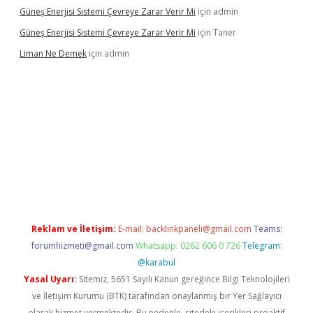
Güneş Enerjisi Sistemi Çevreye Zarar Verir Mi
için
admin
Güneş Enerjisi Sistemi Çevreye Zarar Verir Mi
için
Taner
Liman Ne Demek
için
admin
iriş
vdcasino bahis sitesi
betexper.xyz
betci giriş
https://betci.
Reklam ve İletişim:
E-mail:
backlinkpaneli@gmail.com
Teams:
forumhizmeti@gmail.com
Whatsapp: 0262 606 0 726
Telegram:
@karabul
Yasal Uyarı:
Sitemiz, 5651 Sayılı Kanun gereğince Bilgi Teknolojileri
ve İletişim Kurumu (BTK) tarafından onaylanmış bir Yer Sağlayıcı
olarak hizmet vermektedir. Bu nedenle, sitedeki içerikleri proaktif