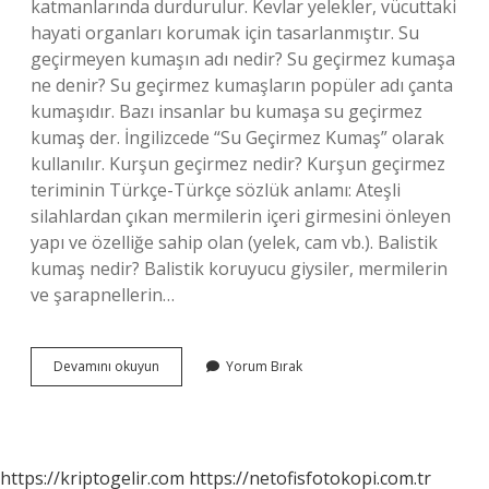
katmanlarında durdurulur. Kevlar yelekler, vücuttaki
hayati organları korumak için tasarlanmıştır. Su
geçirmeyen kumaşın adı nedir? Su geçirmez kumaşa
ne denir? Su geçirmez kumaşların popüler adı çanta
kumaşıdır. Bazı insanlar bu kumaşa su geçirmez
kumaş der. İngilizcede “Su Geçirmez Kumaş” olarak
kullanılır. Kurşun geçirmez nedir? Kurşun geçirmez
teriminin Türkçe-Türkçe sözlük anlamı: Ateşli
silahlardan çıkan mermilerin içeri girmesini önleyen
yapı ve özelliğe sahip olan (yelek, cam vb.). Balistik
kumaş nedir? Balistik koruyucu giysiler, mermilerin
ve şarapnellerin…
Kurşun
Devamını okuyun
Yorum Bırak
Geçirmez
Kumaş
Var
Mı
https://kriptogelir.com
https://netofisfotokopi.com.tr