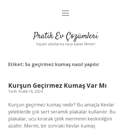
menüyü
Anasayfa
aç
Gizlilik Politikası
Pratik Ev Çözümleri
Yasal Uyarı
Yaşam alanlarına neşe katan fikirler!
Hakkımızda
Etiket:
Su geçirmez kumaş nasıl yapılır
Kurşun Geçirmez Kumaş Var Mı
Tarih: Aralık 18, 2024
Kurşun geçirmez kumaş nedir? Bu amaçla Kevlar
yeleklerde çok sert seramik plakalar kullanılır. Bu
plakalar, ucu kırarak çelik merminin keskinliğini
azaltır. Mermi, bir sonraki Kevlar kumaş