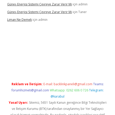
Güneş Enerjisi Sistemi Çevreye Zarar Verir Mi
için
admin
Güneş Enerjisi Sistemi Çevreye Zarar Verir Mi
için
Taner
Liman Ne Demek
için
admin
giriş
vdcasino bahis sitesi
betexper.xyz
betci giriş
https://betci
Reklam ve İletişim:
E-mail:
backlinkpaneli@gmail.com
Teams:
forumhizmeti@gmail.com
Whatsapp: 0262 606 0 726
Telegram:
@karabul
Yasal Uyarı:
Sitemiz, 5651 Sayılı Kanun gereğince Bilgi Teknolojileri
ve İletişim Kurumu (BTK) tarafından onaylanmış bir Yer Sağlayıcı
olarak hizmet vermektedir. Bu nedenle, sitedeki içerikleri proaktif