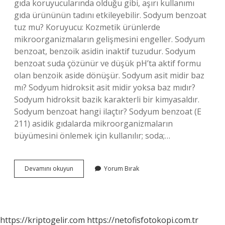
gıda koruyucularında olduğu gibi, aşırı kullanımı
gıda ürününün tadını etkileyebilir. Sodyum benzoat
tuz mu? Koruyucu: Kozmetik ürünlerde
mikroorganizmaların gelişmesini engeller. Sodyum
benzoat, benzoik asidin inaktif tuzudur. Sodyum
benzoat suda çözünür ve düşük pH’ta aktif formu
olan benzoik aside dönüşür. Sodyum asit midir baz
mı? Sodyum hidroksit asit midir yoksa baz mıdır?
Sodyum hidroksit bazik karakterli bir kimyasaldır.
Sodyum benzoat hangi ilaçtır? Sodyum benzoat (E
211) asidik gıdalarda mikroorganizmaların
büyümesini önlemek için kullanılır; soda;…
Sodyum
Devamını okuyun
Yorum Bırak
Benzoat
Asit
Mi
Baz
Mı
https://kriptogelir.com
https://netofisfotokopi.com.tr