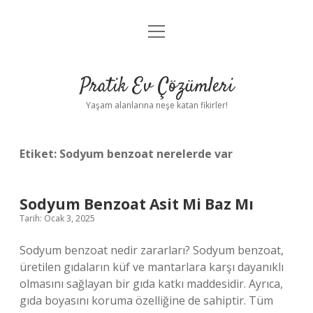
menüyü
Anasayfa
aç
Gizlilik Politikası
Pratik Ev Çözümleri
Yasal Uyarı
Yaşam alanlarına neşe katan fikirler!
Hakkımızda
Etiket:
Sodyum benzoat nerelerde var
Sodyum Benzoat Asit Mi Baz Mı
Tarih: Ocak 3, 2025
Sodyum benzoat nedir zararları? Sodyum benzoat,
üretilen gıdaların küf ve mantarlara karşı dayanıklı
olmasını sağlayan bir gıda katkı maddesidir. Ayrıca,
gıda boyasını koruma özelliğine de sahiptir. Tüm