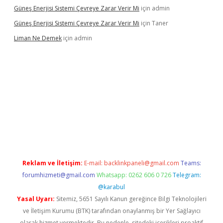
Güneş Enerjisi Sistemi Çevreye Zarar Verir Mi
için
admin
Güneş Enerjisi Sistemi Çevreye Zarar Verir Mi
için
Taner
Liman Ne Demek
için
admin
iriş
vdcasino bahis sitesi
betexper.xyz
betci giriş
https://betci.
Reklam ve İletişim:
E-mail:
backlinkpaneli@gmail.com
Teams:
forumhizmeti@gmail.com
Whatsapp: 0262 606 0 726
Telegram:
@karabul
Yasal Uyarı:
Sitemiz, 5651 Sayılı Kanun gereğince Bilgi Teknolojileri
ve İletişim Kurumu (BTK) tarafından onaylanmış bir Yer Sağlayıcı
olarak hizmet vermektedir. Bu nedenle, sitedeki içerikleri proaktif