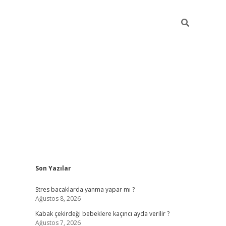
Sidebar
Son Yazılar
ilbet mobil giriş
piabellacasino giriş
vdcas
Stres bacaklarda yanma yapar mı ?
Ağustos 8, 2026
Kabak çekirdeği bebeklere kaçıncı ayda verilir ?
Ağustos 7, 2026