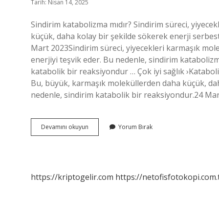
Tarih: Nisan 14, 2025
Sindirim katabolizma mıdır? Sindirim süreci, yiyec
küçük, daha kolay bir şekilde sökerek enerji serbes
Mart 2023Sindirim süreci, yiyecekleri karmaşık mol
enerjiyi teşvik eder. Bu nedenle, sindirim kataboli
katabolik bir reaksiyondur … Çok iyi sağlık ›Katabo
Bu, büyük, karmaşık moleküllerden daha küçük, daha 
nedenle, sindirim katabolik bir reaksiyondur.24 Ma
Sindirim
Devamını okuyun
Yorum Bırak
Katabolik
Midir
https://kriptogelir.com
https://netofisfotokopi.com.