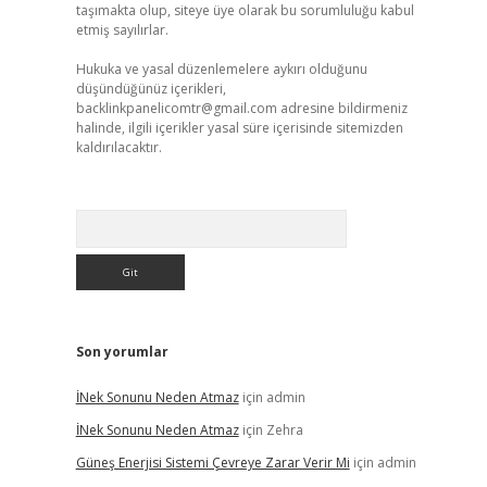
taşımakta olup, siteye üye olarak bu sorumluluğu kabul
etmiş sayılırlar.
Hukuka ve yasal düzenlemelere aykırı olduğunu
düşündüğünüz içerikleri,
backlinkpanelicomtr@gmail.com
adresine bildirmeniz
halinde, ilgili içerikler yasal süre içerisinde sitemizden
kaldırılacaktır.
Arama
Son yorumlar
İNek Sonunu Neden Atmaz
için
admin
İNek Sonunu Neden Atmaz
için
Zehra
Güneş Enerjisi Sistemi Çevreye Zarar Verir Mi
için
admin