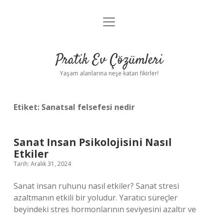
menüyü
Anasayfa
aç
Gizlilik Politikası
Pratik Ev Çözümleri
Yasal Uyarı
Yaşam alanlarına neşe katan fikirler!
Hakkımızda
Etiket:
Sanatsal felsefesi nedir
Sanat Insan Psikolojisini Nasıl
Etkiler
Tarih: Aralık 31, 2024
Sanat insan ruhunu nasıl etkiler? Sanat stresi
azaltmanın etkili bir yoludur. Yaratıcı süreçler
beyindeki stres hormonlarının seviyesini azaltır ve