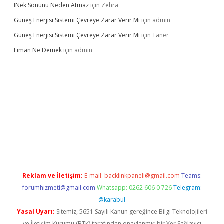
İNek Sonunu Neden Atmaz
için
Zehra
Güneş Enerjisi Sistemi Çevreye Zarar Verir Mi
için
admin
Güneş Enerjisi Sistemi Çevreye Zarar Verir Mi
için
Taner
Liman Ne Demek
için
admin
iriş
vdcasino bahis sitesi
betexper.xyz
betci giriş
https://betci.
Reklam ve İletişim:
E-mail:
backlinkpaneli@gmail.com
Teams:
forumhizmeti@gmail.com
Whatsapp: 0262 606 0 726
Telegram:
@karabul
Yasal Uyarı:
Sitemiz, 5651 Sayılı Kanun gereğince Bilgi Teknolojileri
ve İletişim Kurumu (BTK) tarafından onaylanmış bir Yer Sağlayıcı