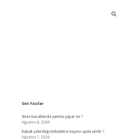
Sidebar
Son Yazılar
ilbet mobil giriş
piabellacasino giriş
vdcas
Stres bacaklarda yanma yapar mı ?
Ağustos 8, 2026
Kabak çekirdeği bebeklere kaçıncı ayda verilir ?
Ağustos 7, 2026