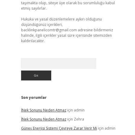
taşımakta olup, siteye üye olarak bu sorumluluğu kabul
etmiş sayılırlar.
Hukuka ve yasal düzenlemelere aykırı olduğunu
düşündüğünüz içerikleri,
backlinkpanelicomtr@gmail.com
adresine bildirmeniz
halinde, ilgili içerikler yasal süre içerisinde sitemizden
kaldırılacaktır.
Arama
Son yorumlar
İNek Sonunu Neden Atmaz
için
admin
İNek Sonunu Neden Atmaz
için
Zehra
Güneş Enerjisi Sistemi Çevreye Zarar Verir Mi
için
admin