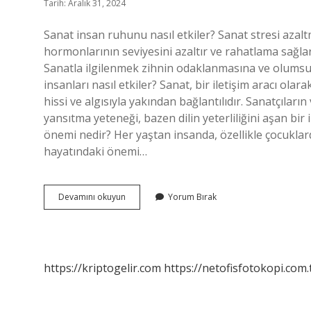
Tarih: Aralık 31, 2024
Sanat insan ruhunu nasıl etkiler? Sanat stresi azaltm
hormonlarının seviyesini azaltır ve rahatlama sağlar
Sanatla ilgilenmek zihnin odaklanmasına ve olumsu
insanları nasıl etkiler? Sanat, bir iletişim aracı ola
hissi ve algısıyla yakından bağlantılıdır. Sanatçıları
yansıtma yeteneği, bazen dilin yeterliliğini aşan bir
önemi nedir? Her yaştan insanda, özellikle çocuklarda
hayatındaki önemi…
Sanat
Devamını okuyun
Yorum Bırak
Insan
Psikolojisini
Nasıl
Etkiler
https://kriptogelir.com
https://netofisfotokopi.com.