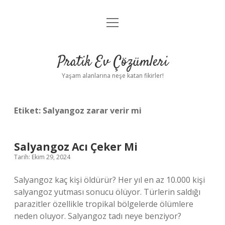
menüyü
Anasayfa
aç
Gizlilik Politikası
Pratik Ev Çözümleri
Yasal Uyarı
Yaşam alanlarına neşe katan fikirler!
Hakkımızda
Etiket:
Salyangoz zarar verir mi
Salyangoz Acı Çeker Mi
Tarih: Ekim 29, 2024
Salyangoz kaç kişi öldürür? Her yıl en az 10.000 kişi
salyangoz yutması sonucu ölüyor. Türlerin saldığı
parazitler özellikle tropikal bölgelerde ölümlere
neden oluyor. Salyangoz tadı neye benziyor?