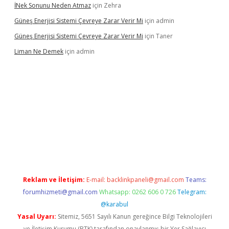
İNek Sonunu Neden Atmaz
için
Zehra
Güneş Enerjisi Sistemi Çevreye Zarar Verir Mi
için
admin
Güneş Enerjisi Sistemi Çevreye Zarar Verir Mi
için
Taner
Liman Ne Demek
için
admin
iriş
vdcasino bahis sitesi
betexper.xyz
betci giriş
https://betci.
Reklam ve İletişim:
E-mail:
backlinkpaneli@gmail.com
Teams:
forumhizmeti@gmail.com
Whatsapp: 0262 606 0 726
Telegram:
@karabul
Yasal Uyarı:
Sitemiz, 5651 Sayılı Kanun gereğince Bilgi Teknolojileri
ve İletişim Kurumu (BTK) tarafından onaylanmış bir Yer Sağlayıcı