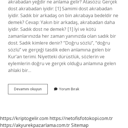
akrabadan yeğdir ne anlama gelir? Atasözü: Gerçek
dost akrabadan iyidir: [1] Samimi dost akrabadan
iyidir. Sadık bir arkadaş on bin akrabaya bedeldir ne
demek? Cevap: Yakın bir arkadaş, akrabadan daha
iyidir. Sadık dost ne demek? [1] İyi ve kötü
zamanlarınızda her zaman yanınızda olan sadık bir
dost. Sadık kimlere denir? “Doğru sözlü”, “doğru
sözlü” ve gerçeği tasdik eden anlamına gelen bir
Kur’an terimi. Niyetteki dürüstlük, sözlerin ve
eylemlerin doğru ve gerçek olduğu anlamına gelen
ahlaki bir…
Sadık
Devamını okuyun
Yorum Bırak
Bir
Dost
Ne
Demek
https://kriptogelir.com
https://netofisfotokopi.com.tr
https://akyurekpazarlama.com.tr
Sitemap