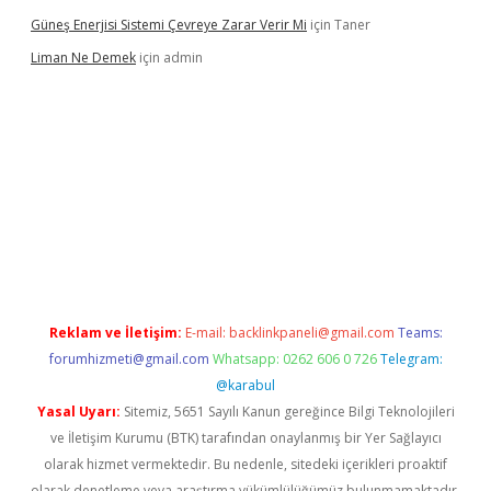
Güneş Enerjisi Sistemi Çevreye Zarar Verir Mi
için
Taner
Liman Ne Demek
için
admin
giriş
vdcasino bahis sitesi
betexper.xyz
betci giriş
https://betci
Reklam ve İletişim:
E-mail:
backlinkpaneli@gmail.com
Teams:
forumhizmeti@gmail.com
Whatsapp: 0262 606 0 726
Telegram:
@karabul
Yasal Uyarı:
Sitemiz, 5651 Sayılı Kanun gereğince Bilgi Teknolojileri
ve İletişim Kurumu (BTK) tarafından onaylanmış bir Yer Sağlayıcı
olarak hizmet vermektedir. Bu nedenle, sitedeki içerikleri proaktif
olarak denetleme veya araştırma yükümlülüğümüz bulunmamaktadır.