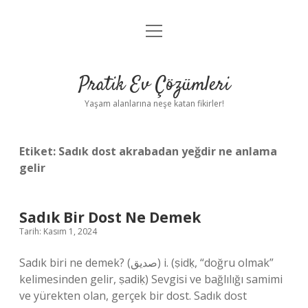
menüyü
Anasayfa
aç
Gizlilik Politikası
Pratik Ev Çözümleri
Yasal Uyarı
Yaşam alanlarına neşe katan fikirler!
Hakkımızda
Etiket:
Sadık dost akrabadan yeğdir ne anlama
gelir
Sadık Bir Dost Ne Demek
Tarih: Kasım 1, 2024
Sadık biri ne demek? (ﺻﺪﻳﻖ) i. (ṣidḳ, “doğru olmak”
kelimesinden gelir, ṣadіḳ) Sevgisi ve bağlılığı samimi
ve yürekten olan, gerçek bir dost. Sadık dost