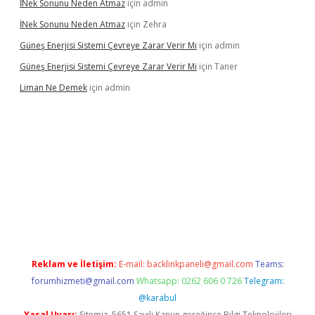
İNek Sonunu Neden Atmaz
için
admin
İNek Sonunu Neden Atmaz
için
Zehra
Güneş Enerjisi Sistemi Çevreye Zarar Verir Mi
için
admin
Güneş Enerjisi Sistemi Çevreye Zarar Verir Mi
için
Taner
Liman Ne Demek
için
admin
iriş
vdcasino bahis sitesi
betexper.xyz
betci giriş
https://betci.
Reklam ve İletişim:
E-mail:
backlinkpaneli@gmail.com
Teams:
forumhizmeti@gmail.com
Whatsapp: 0262 606 0 726
Telegram:
@karabul
Yasal Uyarı:
Sitemiz, 5651 Sayılı Kanun gereğince Bilgi Teknolojileri