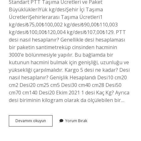
Standart PTT Taşıma Ücretleri ve Paket
BüyüklükleriYük kg/desiŞehir İçi Taşıma
ÜcretleriŞehirlerarası Taşıma Ücretleri1
kg/desi₺75,00₺100,002 kg/desi₺90,00₺110,003
kg/desi₺100,00₺120,004 kg/desi₺107,00₺129. PTT
desi nasıl hesaplanır? Genellikle desi hesaplaması
bir paketin santimetreküp cinsinden hacminin
3000’e bölünmesiyle yapılır. Bu bağlamda bir
kutunun hacmini bulmak için genişliği, uzunluğu ve
yüksekliği çarpılmalıdır. Kargo 5 desi ne kadar? Desi
nasıl hesaplanır? Genişlik Hesaplandı Desi10 cm20
cm2 Desi20 cm25 cm5 Desi30 cm40 cm28 Desi50
cm70 cm140 Desi20 Ekim 2021 1 desi Kaç Kg? Ayrıca
desi biriminin kilogram olarak da ölçülebilen bir…
Ptt
Devamını okuyun
Yorum Bırak
1
Desi
Kaç