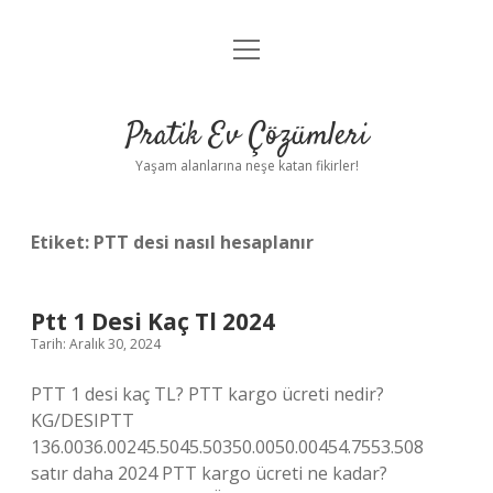
menüyü
Anasayfa
aç
Gizlilik Politikası
Pratik Ev Çözümleri
Yasal Uyarı
Yaşam alanlarına neşe katan fikirler!
Hakkımızda
Etiket:
PTT desi nasıl hesaplanır
Ptt 1 Desi Kaç Tl 2024
Tarih: Aralık 30, 2024
PTT 1 desi kaç TL? PTT kargo ücreti nedir?
KG/DESIPTT
136.0036.00245.5045.50350.0050.00454.7553.508
satır daha 2024 PTT kargo ücreti ne kadar?