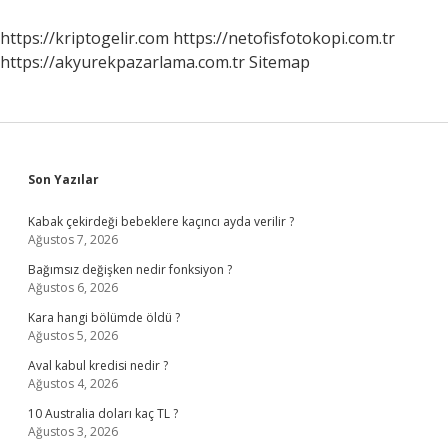
Tl
2024
https://kriptogelir.com
https://netofisfotokopi.com.tr
https://akyurekpazarlama.com.tr
Sitemap
Sidebar
Son Yazılar
Kabak çekirdeği bebeklere kaçıncı ayda verilir ?
Ağustos 7, 2026
Bağımsız değişken nedir fonksiyon ?
Ağustos 6, 2026
Kara hangi bölümde öldü ?
Ağustos 5, 2026
Aval kabul kredisi nedir ?
Ağustos 4, 2026
10 Australia doları kaç TL ?
Ağustos 3, 2026