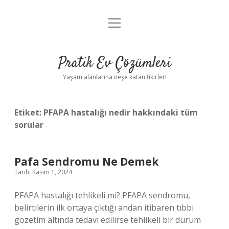
menüyü
Anasayfa
aç
Gizlilik Politikası
Pratik Ev Çözümleri
Yasal Uyarı
Yaşam alanlarına neşe katan fikirler!
Hakkımızda
Etiket:
PFAPA hastalığı nedir hakkındaki tüm
sorular
Pafa Sendromu Ne Demek
Tarih: Kasım 1, 2024
PFAPA hastalığı tehlikeli mi? PFAPA sendromu,
belirtilerin ilk ortaya çıktığı andan itibaren tıbbi
gözetim altında tedavi edilirse tehlikeli bir durum