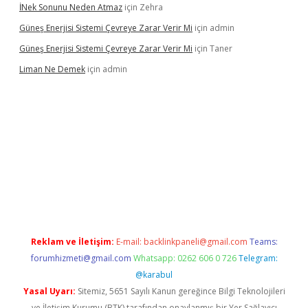
İNek Sonunu Neden Atmaz
için
Zehra
Güneş Enerjisi Sistemi Çevreye Zarar Verir Mi
için
admin
Güneş Enerjisi Sistemi Çevreye Zarar Verir Mi
için
Taner
Liman Ne Demek
için
admin
riş
vdcasino bahis sitesi
betexper.xyz
betci giriş
https://betci.b
Reklam ve İletişim:
E-mail:
backlinkpaneli@gmail.com
Teams:
forumhizmeti@gmail.com
Whatsapp: 0262 606 0 726
Telegram:
@karabul
Yasal Uyarı:
Sitemiz, 5651 Sayılı Kanun gereğince Bilgi Teknolojileri
ve İletişim Kurumu (BTK) tarafından onaylanmış bir Yer Sağlayıcı