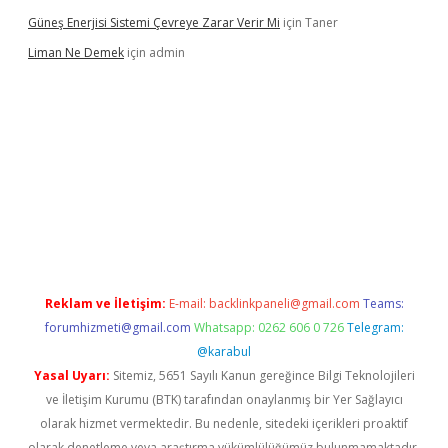
Güneş Enerjisi Sistemi Çevreye Zarar Verir Mi
için
Taner
Liman Ne Demek
için
admin
acasino giriş
vdcasino bahis sitesi
betexper.xyz
betci giriş
https
Reklam ve İletişim:
E-mail:
backlinkpaneli@gmail.com
Teams:
forumhizmeti@gmail.com
Whatsapp: 0262 606 0 726
Telegram:
@karabul
Yasal Uyarı:
Sitemiz, 5651 Sayılı Kanun gereğince Bilgi Teknolojileri
ve İletişim Kurumu (BTK) tarafından onaylanmış bir Yer Sağlayıcı
olarak hizmet vermektedir. Bu nedenle, sitedeki içerikleri proaktif
olarak denetleme veya araştırma yükümlülüğümüz bulunmamaktadır.