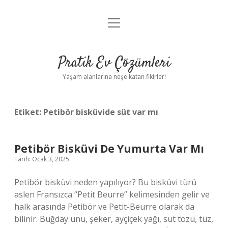
menüyü
Anasayfa
aç
Gizlilik Politikası
Pratik Ev Çözümleri
Yasal Uyarı
Yaşam alanlarına neşe katan fikirler!
Hakkımızda
Etiket:
Petibör bisküvide süt var mı
Petibör Bisküvi De Yumurta Var Mı
Tarih: Ocak 3, 2025
Petibör bisküvi neden yapılıyor? Bu bisküvi türü
aslen Fransızca “Petit Beurre” kelimesinden gelir ve
halk arasında Petibör ve Petit-Beurre olarak da
bilinir. Buğday unu, şeker, ayçiçek yağı, süt tozu, tuz,