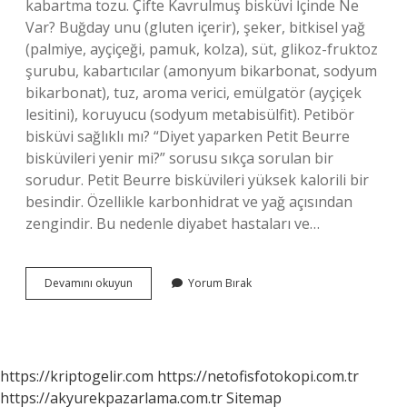
kabartma tozu. Çifte Kavrulmuş bisküvi İçinde Ne
Var? Buğday unu (gluten içerir), şeker, bitkisel yağ
(palmiye, ayçiçeği, pamuk, kolza), süt, glikoz-fruktoz
şurubu, kabartıcılar (amonyum bikarbonat, sodyum
bikarbonat), tuz, aroma verici, emülgatör (ayçiçek
lesitini), koruyucu (sodyum metabisülfit). Petibör
bisküvi sağlıklı mı? “Diyet yaparken Petit Beurre
bisküvileri yenir mi?” sorusu sıkça sorulan bir
sorudur. Petit Beurre bisküvileri yüksek kalorili bir
besindir. Özellikle karbonhidrat ve yağ açısından
zengindir. Bu nedenle diyabet hastaları ve…
Petibör
Devamını okuyun
Yorum Bırak
Bisküvi
De
Yumurta
Var
Mı
https://kriptogelir.com
https://netofisfotokopi.com.tr
https://akyurekpazarlama.com.tr
Sitemap