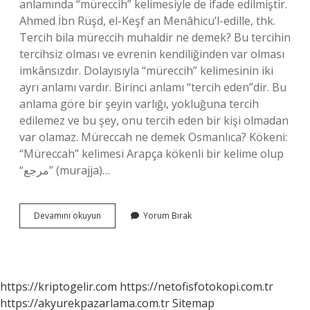
anlamında “müreccih” kelimesiyle de ifade edilmiştir.
Ahmed İbn Rüşd, el-Keşf an Menâhicu’l-edille, thk.
Tercih bila müreccih muhaldir ne demek? Bu tercihin
tercihsiz olması ve evrenin kendiliğinden var olması
imkânsızdır. Dolayısıyla “müreccih” kelimesinin iki
ayrı anlamı vardır. Birinci anlamı “tercih eden”dir. Bu
anlama göre bir şeyin varlığı, yokluğuna tercih
edilemez ve bu şey, onu tercih eden bir kişi olmadan
var olamaz. Müreccah ne demek Osmanlıca? Kökeni:
“Müreccah” kelimesi Arapça kökenli bir kelime olup
“مرجع” (murajja)…
Müreccih
Devamını okuyun
Yorum Bırak
Ne
Demek
Kelam
https://kriptogelir.com
https://netofisfotokopi.com.tr
https://akyurekpazarlama.com.tr
Sitemap