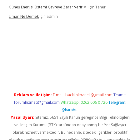
Güneş Enerjisi Sistemi Çevreye Zarar Verir Mi
için
Taner
Liman Ne Demek
için
admin
iriş
vdcasino bahis sitesi
betexper.xyz
betci giriş
https://betci.
Reklam ve İletişim:
E-mail:
backlinkpaneli@gmail.com
Teams:
forumhizmeti@gmail.com
Whatsapp: 0262 606 0 726
Telegram:
@karabul
Yasal Uyarı:
Sitemiz, 5651 Sayılı Kanun gereğince Bilgi Teknolojileri
ve İletişim Kurumu (BTK) tarafından onaylanmış bir Yer Sağlayıcı
olarak hizmet vermektedir. Bu nedenle, sitedeki içerikleri proaktif
olarak denetleme veya araştırma yükümlülüğümüz bulunmamaktadır.