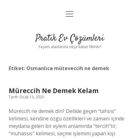
menüyü
Anasayfa
aç
Gizlilik Politikası
Pratik Ev Çözümleri
Yasal Uyarı
Yaşam alanlarına neşe katan fikirler!
Hakkımızda
Etiket:
Osmanlıca müteveccih ne demek
Müreccih Ne Demek Kelam
Tarih: Ocak 13, 2025
Müreccih ne demek din? Delilde geçen “tahsis”
kelimesi, kendine özgü özellikleri ve zamanı içinde
meydana gelen bir eylem anlamında “tercih”tir;
“muhassıs” kelimesi, seçme işlemini yapan kişi