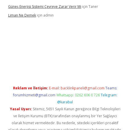
Güneş Enerjisi Sistemi Çevreye Zarar Verir Mi
için
Taner
Liman Ne Demek
için
admin
iriş
vdcasino bahis sitesi
betexper.xyz
betci giriş
https://betci.
Reklam ve İletişim:
E-mail:
backlinkpaneli@gmail.com
Teams:
forumhizmeti@gmail.com
Whatsapp: 0262 606 0 726
Telegram:
@karabul
Yasal Uyarı:
Sitemiz, 5651 Sayılı Kanun gereğince Bilgi Teknolojileri
ve İletişim Kurumu (BTK) tarafından onaylanmış bir Yer Sağlayıcı
olarak hizmet vermektedir. Bu nedenle, sitedeki içerikleri proaktif
olarak denetleme veya araştırma yükümlülüğümüz bulunmamaktadır.