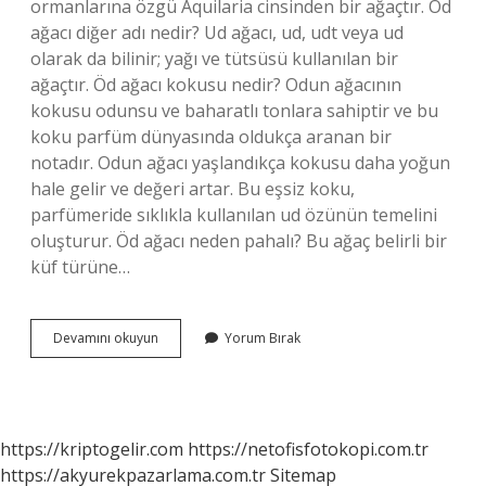
ormanlarına özgü Aquilaria cinsinden bir ağaçtır. Öd
ağacı diğer adı nedir? Ud ağacı, ud, udt veya ud
olarak da bilinir; yağı ve tütsüsü kullanılan bir
ağaçtır. Öd ağacı kokusu nedir? Odun ağacının
kokusu odunsu ve baharatlı tonlara sahiptir ve bu
koku parfüm dünyasında oldukça aranan bir
notadır. Odun ağacı yaşlandıkça kokusu daha yoğun
hale gelir ve değeri artar. Bu eşsiz koku,
parfümeride sıklıkla kullanılan ud özünün temelini
oluşturur. Öd ağacı neden pahalı? Bu ağaç belirli bir
küf türüne…
Öd
Devamını okuyun
Yorum Bırak
Ağacı
Nasıl
Bir
Ağaçtır
https://kriptogelir.com
https://netofisfotokopi.com.tr
https://akyurekpazarlama.com.tr
Sitemap