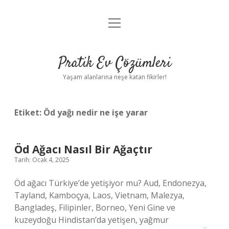
menüyü
Anasayfa
aç
Gizlilik Politikası
Pratik Ev Çözümleri
Yasal Uyarı
Yaşam alanlarına neşe katan fikirler!
Hakkımızda
Etiket:
Öd yağı nedir ne işe yarar
Öd Ağacı Nasıl Bir Ağaçtır
Tarih: Ocak 4, 2025
Öd ağacı Türkiye’de yetişiyor mu? Aud, Endonezya,
Tayland, Kamboçya, Laos, Vietnam, Malezya,
Bangladeş, Filipinler, Borneo, Yeni Gine ve
kuzeydoğu Hindistan’da yetişen, yağmur