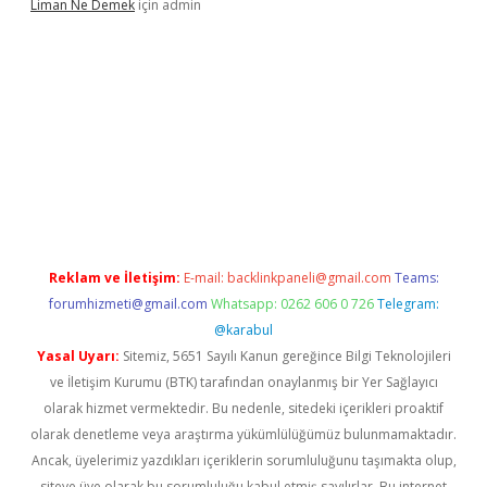
Liman Ne Demek
için
admin
iriş
vdcasino bahis sitesi
betexper.xyz
betci giriş
https://betci.
Reklam ve İletişim:
E-mail:
backlinkpaneli@gmail.com
Teams:
forumhizmeti@gmail.com
Whatsapp: 0262 606 0 726
Telegram:
@karabul
Yasal Uyarı:
Sitemiz, 5651 Sayılı Kanun gereğince Bilgi Teknolojileri
ve İletişim Kurumu (BTK) tarafından onaylanmış bir Yer Sağlayıcı
olarak hizmet vermektedir. Bu nedenle, sitedeki içerikleri proaktif
olarak denetleme veya araştırma yükümlülüğümüz bulunmamaktadır.
Ancak, üyelerimiz yazdıkları içeriklerin sorumluluğunu taşımakta olup,
siteye üye olarak bu sorumluluğu kabul etmiş sayılırlar. Bu internet