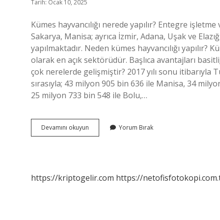
Tarih: Ocak 10, 2025
Kümes hayvancılığı nerede yapılır? Entegre işletme 
Sakarya, Manisa; ayrıca İzmir, Adana, Uşak ve Elazığ 
yapılmaktadır. Neden kümes hayvancılığı yapılır? Küm
olarak en açık sektörüdür. Başlıca avantajları basitl
çok nerelerde gelişmiştir? 2017 yılı sonu itibarıyla
sırasıyla; 43 milyon 905 bin 636 ile Manisa, 34 milyo
25 milyon 733 bin 548 ile Bolu,…
Kümes
Devamını okuyun
Yorum Bırak
Hayvancılığı
Nedir
Kısa
https://kriptogelir.com
https://netofisfotokopi.com.