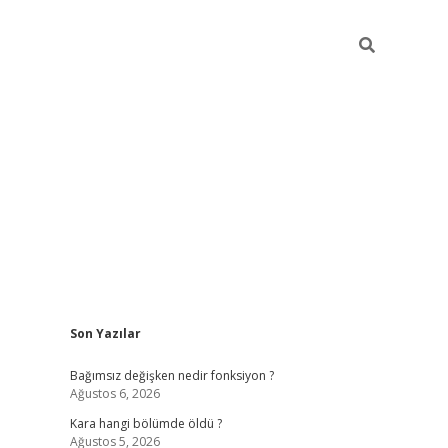
Sidebar
Son Yazılar
ilbet mobil giriş
piabellacasino giriş
vdcas
Bağımsız değişken nedir fonksiyon ?
Ağustos 6, 2026
Kara hangi bölümde öldü ?
Ağustos 5, 2026