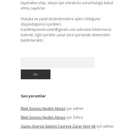
taşımakta olup, siteye üye olarak bu sorumluluğu kabul
etmiş sayılırlar.
Hukuka ve yasal düzenlemelere aykırı olduğunu
düşündüğünüz içerikleri,
backlinkpanelicomtr@gmail.com
adresine bildirmeniz
halinde, ilgili içerikler yasal süre içerisinde sitemizden
kaldırılacaktır.
Arama
Son yorumlar
İNek Sonunu Neden Atmaz
için
admin
İNek Sonunu Neden Atmaz
için
Zehra
Güneş Enerjisi Sistemi Çevreye Zarar Verir Mi
için
admin