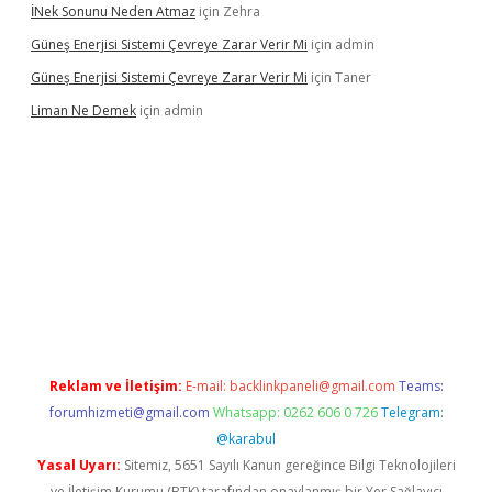
İNek Sonunu Neden Atmaz
için
Zehra
Güneş Enerjisi Sistemi Çevreye Zarar Verir Mi
için
admin
Güneş Enerjisi Sistemi Çevreye Zarar Verir Mi
için
Taner
Liman Ne Demek
için
admin
iriş
vdcasino bahis sitesi
betexper.xyz
betci giriş
https://betci.
Reklam ve İletişim:
E-mail:
backlinkpaneli@gmail.com
Teams:
forumhizmeti@gmail.com
Whatsapp: 0262 606 0 726
Telegram:
@karabul
Yasal Uyarı:
Sitemiz, 5651 Sayılı Kanun gereğince Bilgi Teknolojileri
ve İletişim Kurumu (BTK) tarafından onaylanmış bir Yer Sağlayıcı