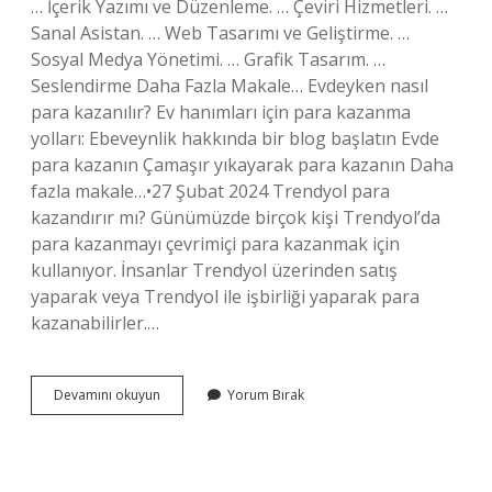
… İçerik Yazımı ve Düzenleme. … Çeviri Hizmetleri. …
Sanal Asistan. … Web Tasarımı ve Geliştirme. …
Sosyal Medya Yönetimi. … Grafik Tasarım. …
Seslendirme Daha Fazla Makale… Evdeyken nasıl
para kazanılır? Ev hanımları için para kazanma
yolları: Ebeveynlik hakkında bir blog başlatın Evde
para kazanın Çamaşır yıkayarak para kazanın Daha
fazla makale…•27 Şubat 2024 Trendyol para
kazandırır mı? Günümüzde birçok kişi Trendyol’da
para kazanmayı çevrimiçi para kazanmak için
kullanıyor. İnsanlar Trendyol üzerinden satış
yaparak veya Trendyol ile işbirliği yaparak para
kazanabilirler.…
Evde
Devamını okuyun
Yorum Bırak
Para
Kazanmak
Için
Ne