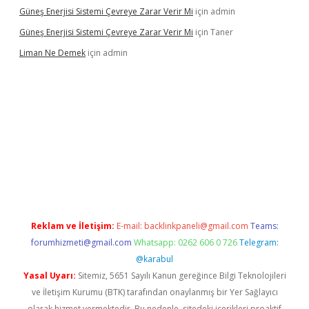
Güneş Enerjisi Sistemi Çevreye Zarar Verir Mi
için
admin
Güneş Enerjisi Sistemi Çevreye Zarar Verir Mi
için
Taner
Liman Ne Demek
için
admin
giriş
vdcasino bahis sitesi
betexper.xyz
betci giriş
https://betci
Reklam ve İletişim:
E-mail:
backlinkpaneli@gmail.com
Teams:
forumhizmeti@gmail.com
Whatsapp: 0262 606 0 726
Telegram:
@karabul
Yasal Uyarı:
Sitemiz, 5651 Sayılı Kanun gereğince Bilgi Teknolojileri
ve İletişim Kurumu (BTK) tarafından onaylanmış bir Yer Sağlayıcı
olarak hizmet vermektedir. Bu nedenle, sitedeki içerikleri proaktif