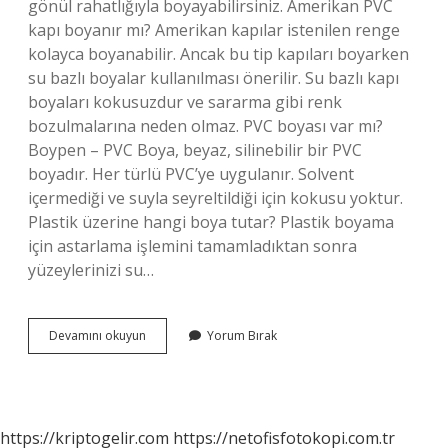
gönül rahatlığıyla boyayabilirsiniz. Amerikan PVC
kapı boyanır mı? Amerikan kapılar istenilen renge
kolayca boyanabilir. Ancak bu tip kapıları boyarken
su bazlı boyalar kullanılması önerilir. Su bazlı kapı
boyaları kokusuzdur ve sararma gibi renk
bozulmalarına neden olmaz. PVC boyası var mı?
Boypen – PVC Boya, beyaz, silinebilir bir PVC
boyadır. Her türlü PVC’ye uygulanır. Solvent
içermediği ve suyla seyreltildiği için kokusu yoktur.
Plastik üzerine hangi boya tutar? Plastik boyama
için astarlama işlemini tamamladıktan sonra
yüzeylerinizi su…
Pvc
Devamını okuyun
Yorum Bırak
Kapı
Boya
Tutar
Mı
https://kriptogelir.com
https://netofisfotokopi.com.tr