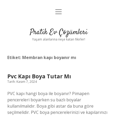
menüyü
Anasayfa
aç
Gizlilik Politikası
Pratik Ev Çözümleri
Yasal Uyarı
Yaşam alanlarına neşe katan fikirler!
Hakkımızda
Etiket:
Membran kapı boyanır mı
Pvc Kapı Boya Tutar Mı
Tarih: Kasım 7, 2024
PVC kapı hangi boya ile boyanır? Pimapen
pencereleri boyarken su bazlı boyalar
kullanılmalıdır. Boya gibi astar da buna göre
seçilmelidir. PVC boya pencerelerinizi ve kapılarınızı