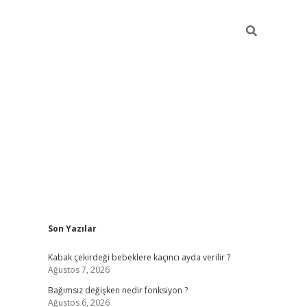
Sidebar
Son Yazılar
ilbet mobil giriş
piabellacasino giriş
vdcasi
Kabak çekirdeği bebeklere kaçıncı ayda verilir ?
Ağustos 7, 2026
Bağımsız değişken nedir fonksiyon ?
Ağustos 6, 2026