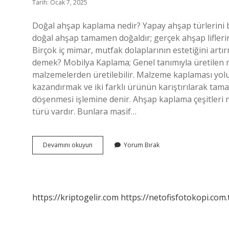
Tarih: Ocak 7, 2025
Doğal ahşap kaplama nedir? Yapay ahşap türlerini birle
doğal ahşap tamamen doğaldır; gerçek ahşap liflerind
Birçok iç mimar, mutfak dolaplarının estetiğini art
demek? Mobilya Kaplama; Genel tanımıyla üretilen m
malzemelerden üretilebilir. Malzeme kaplaması yoluy
kazandırmak ve iki farklı ürünün karıştırılarak tam
döşenmesi işlemine denir. Ahşap kaplama çeşitleri 
türü vardır. Bunlara masif…
Ağaç
Devamını okuyun
Yorum Bırak
Kaplama
Ne
Demek
https://kriptogelir.com
https://netofisfotokopi.com.