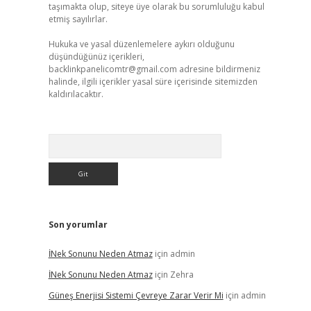
taşımakta olup, siteye üye olarak bu sorumluluğu kabul
etmiş sayılırlar.
Hukuka ve yasal düzenlemelere aykırı olduğunu
düşündüğünüz içerikleri,
backlinkpanelicomtr@gmail.com
adresine bildirmeniz
halinde, ilgili içerikler yasal süre içerisinde sitemizden
kaldırılacaktır.
Arama
Son yorumlar
İNek Sonunu Neden Atmaz
için
admin
İNek Sonunu Neden Atmaz
için
Zehra
Güneş Enerjisi Sistemi Çevreye Zarar Verir Mi
için
admin