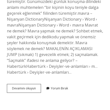
türemiştir. Günümüzdeki günlük konuşma dilindeki
anlamı muhtemelen “bir kişinin koyu teniyle dalga
geçerek eğlenmek” fiilinden türemiştir.mavra –
Nişanyan DictionaryNişanyan Dictionary › Word ›
mavraNişanyan Dictionary › Word › mavra Mavrat
ne demek? Mavra yapmak ne demek? Sohbet etmek,
vakit geçirmek için dedikodu yapmak ve önemsiz
şeyler hakkında konuşmak demektir. Mavra
söylemek ne demek? MAKALENİN AÇIKLAMASI
JUMP (sıkmak) 1) gevezelik etmek; 2) saçmalamak.
“Saçmalık” ifadesi ne anlama geliyor? –
HabertürkHabertürk › Deyişler-ve-anlamları › m…
Habertürk › Deyişler-ve-anlamları…
Mavruz
Devamını okuyun
Yorum Bırak
Ne
Demek