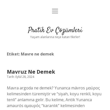
menüyü
Anasayfa
aç
Gizlilik Politikası
Pratik Ev Çözümleri
Yasal Uyarı
Yaşam alanlarına neşe katan fikirler!
Hakkımızda
Etiket:
Mavre ne demek
Mavruz Ne Demek
Tarih: Eylül 28, 2024
Mavra argoda ne demek? Yunanca mávros μαύρος
kelimesinden türemiştir ve “siyah, koyu renkli, koyu
tenli” anlamına gelir. Bu kelime, Antik Yunanca
amaurós αμαυρός “karanlık” kelimesinden