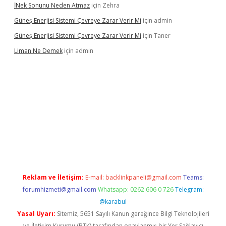
İNek Sonunu Neden Atmaz
için
Zehra
Güneş Enerjisi Sistemi Çevreye Zarar Verir Mi
için
admin
Güneş Enerjisi Sistemi Çevreye Zarar Verir Mi
için
Taner
Liman Ne Demek
için
admin
iriş
vdcasino bahis sitesi
betexper.xyz
betci giriş
https://betci.
Reklam ve İletişim:
E-mail:
backlinkpaneli@gmail.com
Teams:
forumhizmeti@gmail.com
Whatsapp: 0262 606 0 726
Telegram:
@karabul
Yasal Uyarı:
Sitemiz, 5651 Sayılı Kanun gereğince Bilgi Teknolojileri
ve İletişim Kurumu (BTK) tarafından onaylanmış bir Yer Sağlayıcı