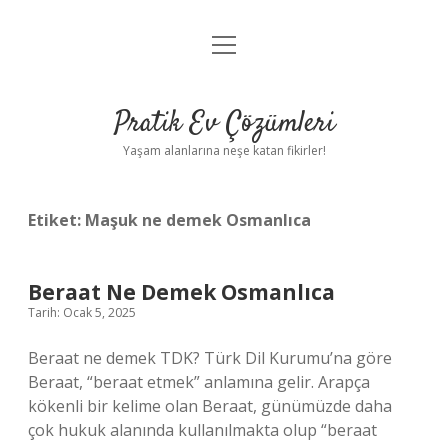
menüyü
Anasayfa
aç
Gizlilik Politikası
Pratik Ev Çözümleri
Yasal Uyarı
Yaşam alanlarına neşe katan fikirler!
Hakkımızda
Etiket:
Maşuk ne demek Osmanlıca
Beraat Ne Demek Osmanlıca
Tarih: Ocak 5, 2025
Beraat ne demek TDK? Türk Dil Kurumu’na göre
Beraat, “beraat etmek” anlamına gelir. Arapça
kökenli bir kelime olan Beraat, günümüzde daha
çok hukuk alanında kullanılmakta olup “beraat