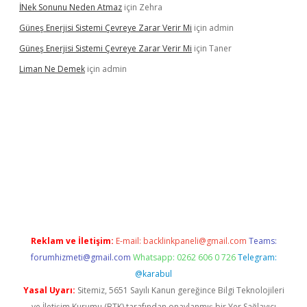
İNek Sonunu Neden Atmaz
için
Zehra
Güneş Enerjisi Sistemi Çevreye Zarar Verir Mi
için
admin
Güneş Enerjisi Sistemi Çevreye Zarar Verir Mi
için
Taner
Liman Ne Demek
için
admin
no giriş
vdcasino bahis sitesi
betexper.xyz
betci giriş
https://be
Reklam ve İletişim:
E-mail:
backlinkpaneli@gmail.com
Teams:
forumhizmeti@gmail.com
Whatsapp: 0262 606 0 726
Telegram:
@karabul
Yasal Uyarı:
Sitemiz, 5651 Sayılı Kanun gereğince Bilgi Teknolojileri
ve İletişim Kurumu (BTK) tarafından onaylanmış bir Yer Sağlayıcı