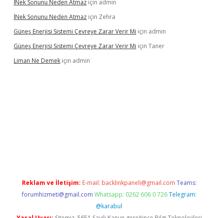
İNek Sonunu Neden Atmaz
için
admin
İNek Sonunu Neden Atmaz
için
Zehra
Güneş Enerjisi Sistemi Çevreye Zarar Verir Mi
için
admin
Güneş Enerjisi Sistemi Çevreye Zarar Verir Mi
için
Taner
Liman Ne Demek
için
admin
iriş
vdcasino bahis sitesi
betexper.xyz
betci giriş
https://betci.
Reklam ve İletişim:
E-mail:
backlinkpaneli@gmail.com
Teams:
forumhizmeti@gmail.com
Whatsapp: 0262 606 0 726
Telegram:
@karabul
Yasal Uyarı:
Sitemiz, 5651 Sayılı Kanun gereğince Bilgi Teknolojileri