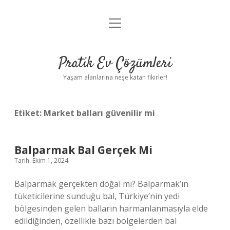
menüyü
Anasayfa
aç
Gizlilik Politikası
Pratik Ev Çözümleri
Yasal Uyarı
Yaşam alanlarına neşe katan fikirler!
Hakkımızda
Etiket:
Market balları güvenilir mi
Balparmak Bal Gerçek Mi
Tarih: Ekim 1, 2024
Balparmak gerçekten doğal mı? Balparmak’ın
tüketicilerine sunduğu bal, Türkiye’nin yedi
bölgesinden gelen balların harmanlanmasıyla elde
edildiğinden, özellikle bazı bölgelerden bal