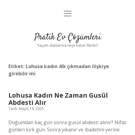
menüyü
Anasayfa
aç
Gizlilik Politikası
Pratik Ev Çözümleri
Yasal Uyarı
Yaşam alanlarına neşe katan fikirler!
Hakkımızda
Etiket:
Lohusa kadın 40ı çıkmadan ilişkiye
girebilir mi
Lohusa Kadın Ne Zaman Gusül
Abdesti Alır
Tarih: Mayıs 19, 2025
Doğumdan kaç gün sonra gusül abdesti alınır? Nifas
günleri kırk gün. Sonra yıkanır ve ibadetini yerine