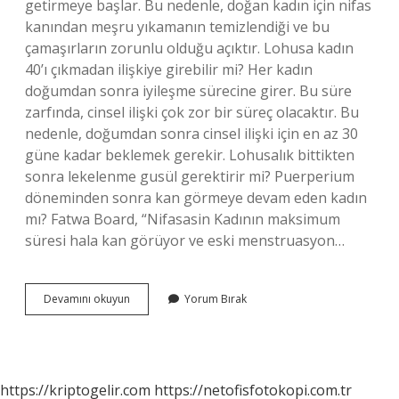
getirmeye başlar. Bu nedenle, doğan kadın için nifas
kanından meşru yıkamanın temizlendiği ve bu
çamaşırların zorunlu olduğu açıktır. Lohusa kadın
40’ı çıkmadan ilişkiye girebilir mi? Her kadın
doğumdan sonra iyileşme sürecine girer. Bu süre
zarfında, cinsel ilişki çok zor bir süreç olacaktır. Bu
nedenle, doğumdan sonra cinsel ilişki için en az 30
güne kadar beklemek gerekir. Lohusalık bittikten
sonra lekelenme gusül gerektirir mi? Puerperium
döneminden sonra kan görmeye devam eden kadın
mı? Fatwa Board, “Nifasasin Kadının maksimum
süresi hala kan görüyor ve eski menstruasyon…
Lohusa
Devamını okuyun
Yorum Bırak
Kadın
Ne
Zaman
Gusül
Abdesti
https://kriptogelir.com
https://netofisfotokopi.com.tr
Alır