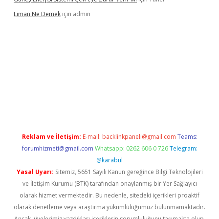
Liman Ne Demek
için
admin
giriş
vdcasino bahis sitesi
betexper.xyz
betci giriş
https://betci.
Reklam ve İletişim:
E-mail:
backlinkpaneli@gmail.com
Teams:
forumhizmeti@gmail.com
Whatsapp: 0262 606 0 726
Telegram:
@karabul
Yasal Uyarı:
Sitemiz, 5651 Sayılı Kanun gereğince Bilgi Teknolojileri
ve İletişim Kurumu (BTK) tarafından onaylanmış bir Yer Sağlayıcı
olarak hizmet vermektedir. Bu nedenle, sitedeki içerikleri proaktif
olarak denetleme veya araştırma yükümlülüğümüz bulunmamaktadır.
Ancak, üyelerimiz yazdıkları içeriklerin sorumluluğunu taşımakta olup,