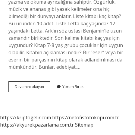
yazma ve okuma ayrıcalığına sahiptir. Özgürlük,
müzik ve ananas gibi yasak kelimeler ona hiç
bilmediği bir dünyayı anlatır. Liste kitabı kaç kitap?
Bu üründen 10 adet. Liste Letta kaç yaşında? 12
yaşındaki Letta, Ark’ın söz ustası Benjamin’le uzun
zamandır birliktedir. Son kelime kitabı kaç yaş için
uygundur? Kitap 7-8 yaş grubu çocuklar için uygun
olabilir. Kitabın açıklaması nedir? Bir “eser” veya bir
eserin bir parçasının kitap olarak adlandırılması da
mümkündür. Bunlar, edebiyat,…
Liste
Devamını okuyun
Yorum Bırak
Ne
Anlatıyor
https://kriptogelir.com
https://netofisfotokopi.com.tr
https://akyurekpazarlama.com.tr
Sitemap