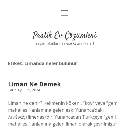
menüyü
Anasayfa
aç
Gizlilik Politikası
Pratik Ev Çözümleri
Yasal Uyarı
Yaşam alanlarına neşe katan fikirler!
Hakkımızda
Etiket:
Limanda neler bulunur
Liman Ne Demek
Tarih: Eylül 25, 2024
Liman ne denir? Kelimenin kökeni, “koy” veya “gemi
mahallesi” anlamına gelen eski Yunanca’daki
λιμένας (limenas)’dır. Yunancadan Türkçeye “gemi
mahallesi” anlamına gelen liman olarak çevrilmiştir