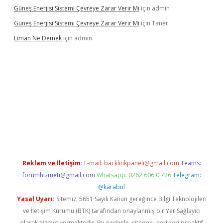
Güneş Enerjisi Sistemi Çevreye Zarar Verir Mi
için
admin
Güneş Enerjisi Sistemi Çevreye Zarar Verir Mi
için
Taner
Liman Ne Demek
için
admin
piabellacasino giriş
vdcasino bahis sitesi
betexper.xyz
betci gir
Reklam ve İletişim:
E-mail:
backlinkpaneli@gmail.com
Teams:
forumhizmeti@gmail.com
Whatsapp: 0262 606 0 726
Telegram:
@karabul
Yasal Uyarı:
Sitemiz, 5651 Sayılı Kanun gereğince Bilgi Teknolojileri
ve İletişim Kurumu (BTK) tarafından onaylanmış bir Yer Sağlayıcı
olarak hizmet vermektedir. Bu nedenle, sitedeki içerikleri proaktif