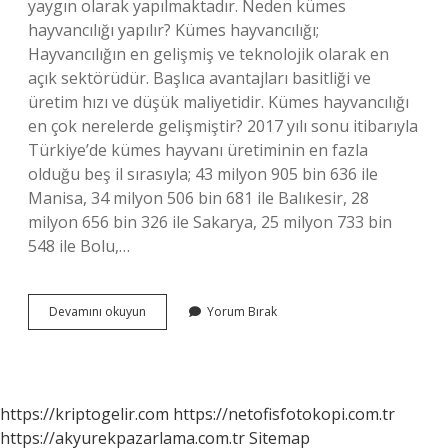
yaygın olarak yapılmaktadır. Neden kümes
hayvancılığı yapılır? Kümes hayvancılığı;
Hayvancılığın en gelişmiş ve teknolojik olarak en
açık sektörüdür. Başlıca avantajları basitliği ve
üretim hızı ve düşük maliyetidir. Kümes hayvancılığı
en çok nerelerde gelişmiştir? 2017 yılı sonu itibarıyla
Türkiye’de kümes hayvanı üretiminin en fazla
olduğu beş il sırasıyla; 43 milyon 905 bin 636 ile
Manisa, 34 milyon 506 bin 681 ile Balıkesir, 28
milyon 656 bin 326 ile Sakarya, 25 milyon 733 bin
548 ile Bolu,…
Kümes
Devamını okuyun
Yorum Bırak
Hayvancılığı
Nedir
Kısa
https://kriptogelir.com
https://netofisfotokopi.com.tr
https://akyurekpazarlama.com.tr
Sitemap