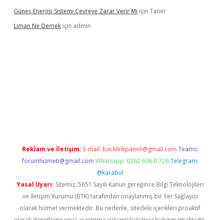
Güneş Enerjisi Sistemi Çevreye Zarar Verir Mi
için
Taner
Liman Ne Demek
için
admin
iriş
vdcasino bahis sitesi
betexper.xyz
betci giriş
https://betci.
Reklam ve İletişim:
E-mail:
backlinkpaneli@gmail.com
Teams:
forumhizmeti@gmail.com
Whatsapp: 0262 606 0 726
Telegram:
@karabul
Yasal Uyarı:
Sitemiz, 5651 Sayılı Kanun gereğince Bilgi Teknolojileri
ve İletişim Kurumu (BTK) tarafından onaylanmış bir Yer Sağlayıcı
olarak hizmet vermektedir. Bu nedenle, sitedeki içerikleri proaktif
olarak denetleme veya araştırma yükümlülüğümüz bulunmamaktadır.