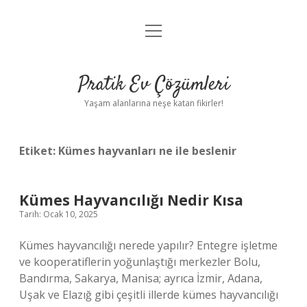
menüyü
Anasayfa
aç
Gizlilik Politikası
Pratik Ev Çözümleri
Yasal Uyarı
Yaşam alanlarına neşe katan fikirler!
Hakkımızda
Etiket:
Kümes hayvanları ne ile beslenir
Kümes Hayvancılığı Nedir Kısa
Tarih: Ocak 10, 2025
Kümes hayvancılığı nerede yapılır? Entegre işletme
ve kooperatiflerin yoğunlaştığı merkezler Bolu,
Bandırma, Sakarya, Manisa; ayrıca İzmir, Adana,
Uşak ve Elazığ gibi çeşitli illerde kümes hayvancılığı