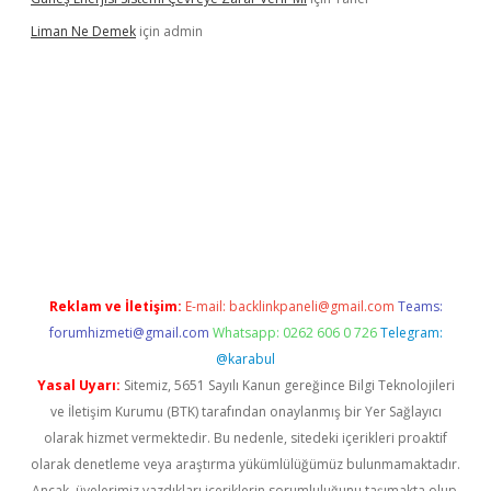
Liman Ne Demek
için
admin
iriş
vdcasino bahis sitesi
betexper.xyz
betci giriş
https://betci.
Reklam ve İletişim:
E-mail:
backlinkpaneli@gmail.com
Teams:
forumhizmeti@gmail.com
Whatsapp: 0262 606 0 726
Telegram:
@karabul
Yasal Uyarı:
Sitemiz, 5651 Sayılı Kanun gereğince Bilgi Teknolojileri
ve İletişim Kurumu (BTK) tarafından onaylanmış bir Yer Sağlayıcı
olarak hizmet vermektedir. Bu nedenle, sitedeki içerikleri proaktif
olarak denetleme veya araştırma yükümlülüğümüz bulunmamaktadır.
Ancak, üyelerimiz yazdıkları içeriklerin sorumluluğunu taşımakta olup,