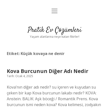
menüyü
Anasayfa
aç
Gizlilik Politikası
Pratik Ev Çözümleri
Yasal Uyarı
Yaşam alanlarına neşe katan fikirler!
Hakkımızda
Etiket:
Küçük kovaya ne denir
Kova Burcunun Diğer Adı Nedir
Tarih: Ocak 4, 2025
Kova’nın diğer adı nedir? su içeren ve kuyudan su
çeken bir kap Kova burcunun lakabı nedir? KOVA:
Anstein. BALIK: Aşk böceği / Romantik Prens. Kova
burcunun ismi neden kova? Kova kelimesi, zodyakın