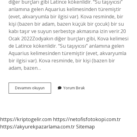
diğer burçları gibi Latince kökenlidir. “Su taşıyıcısı”
anlamına gelen Aquarius kelimesinden türemiştir
(evet, akvaryumla bir ilgisi var). Kova resminde, bir
kişi (bazen bir adam, bazen küçük bir çocuk) bir su
kabı taşır ve suyun serbestçe akmasına izin verir.20
Ocak 2022Zodyakın diğer burçları gibi, Kova kelimesi
de Latince kökenlidir. “Su taşıyıcısı” anlamına gelen
Aquarius kelimesinden türemiştir (evet, akvaryumla
bir ilgisi var). Kova resminde, bir kişi (bazen bir
adam, bazen…
Kova
Devamını okuyun
Yorum Bırak
Burcunun
Diğer
Adı
Nedir
https://kriptogelir.com
https://netofisfotokopi.com.tr
https://akyurekpazarlama.com.tr
Sitemap