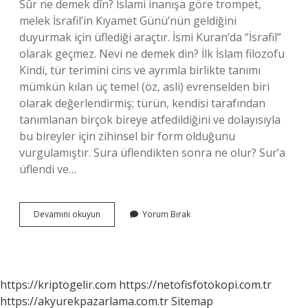
Sûr ne demek dîn? İslami inanışa göre trompet,
melek İsrafil’in Kıyamet Günü’nün geldiğini
duyurmak için üflediği araçtır. İsmi Kuran’da “İsrafil”
olarak geçmez. Nevi ne demek din? İlk İslam filozofu
Kindi, tür terimini cins ve ayrımla birlikte tanımı
mümkün kılan üç temel (öz, asli) evrenselden biri
olarak değerlendirmiş; türün, kendisi tarafından
tanımlanan birçok bireye atfedildiğini ve dolayısıyla
bu bireyler için zihinsel bir form olduğunu
vurgulamıştır. Sura üflendikten sonra ne olur? Sur’a
üflendi ve…
Sur
Devamını okuyun
Yorum Bırak
Nevi
Ne
Demek
https://kriptogelir.com
https://netofisfotokopi.com.tr
https://akyurekpazarlama.com.tr
Sitemap