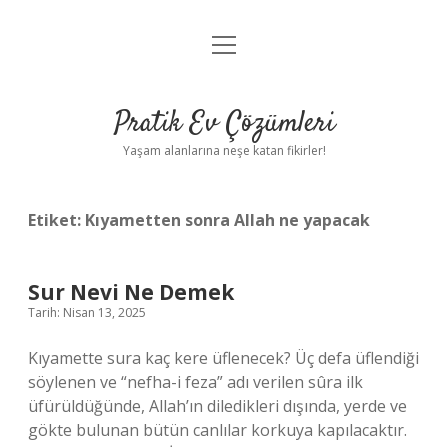
menüyü
Anasayfa
aç
Gizlilik Politikası
Pratik Ev Çözümleri
Yasal Uyarı
Yaşam alanlarına neşe katan fikirler!
Hakkımızda
Etiket:
Kıyametten sonra Allah ne yapacak
Sur Nevi Ne Demek
Tarih: Nisan 13, 2025
Kıyamette sura kaç kere üflenecek? Üç defa üflendiği
söylenen ve “nefha-i feza” adı verilen sûra ilk
üfürüldüğünde, Allah’ın diledikleri dışında, yerde ve
gökte bulunan bütün canlılar korkuya kapılacaktır.