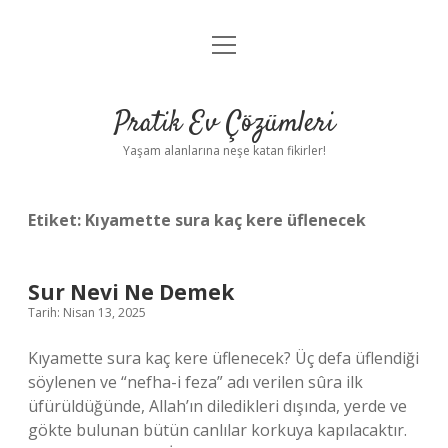
menüyü
Anasayfa
aç
Gizlilik Politikası
Pratik Ev Çözümleri
Yasal Uyarı
Yaşam alanlarına neşe katan fikirler!
Hakkımızda
Etiket:
Kıyamette sura kaç kere üflenecek
Sur Nevi Ne Demek
Tarih: Nisan 13, 2025
Kıyamette sura kaç kere üflenecek? Üç defa üflendiği
söylenen ve “nefha-i feza” adı verilen sûra ilk
üfürüldüğünde, Allah’ın diledikleri dışında, yerde ve
gökte bulunan bütün canlılar korkuya kapılacaktır.