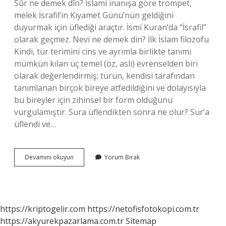
Sûr ne demek dîn? İslami inanışa göre trompet,
melek İsrafil’in Kıyamet Günü’nün geldiğini
duyurmak için üflediği araçtır. İsmi Kuran’da “İsrafil”
olarak geçmez. Nevi ne demek din? İlk İslam filozofu
Kindi, tür terimini cins ve ayrımla birlikte tanımı
mümkün kılan üç temel (öz, asli) evrenselden biri
olarak değerlendirmiş; türün, kendisi tarafından
tanımlanan birçok bireye atfedildiğini ve dolayısıyla
bu bireyler için zihinsel bir form olduğunu
vurgulamıştır. Sura üflendikten sonra ne olur? Sur’a
üflendi ve…
Sur
Devamını okuyun
Yorum Bırak
Nevi
Ne
Demek
https://kriptogelir.com
https://netofisfotokopi.com.tr
https://akyurekpazarlama.com.tr
Sitemap