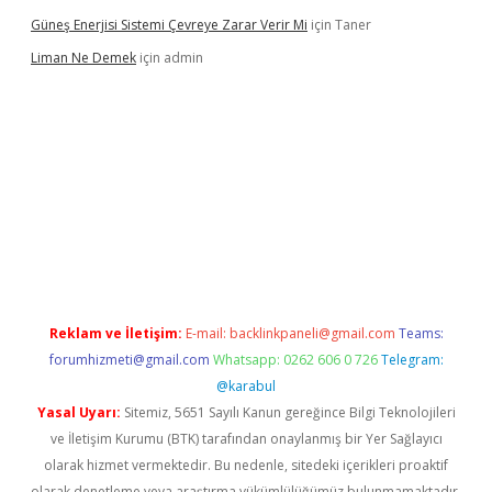
Güneş Enerjisi Sistemi Çevreye Zarar Verir Mi
için
Taner
Liman Ne Demek
için
admin
o giriş
vdcasino bahis sitesi
betexper.xyz
betci giriş
https://bet
Reklam ve İletişim:
E-mail:
backlinkpaneli@gmail.com
Teams:
forumhizmeti@gmail.com
Whatsapp: 0262 606 0 726
Telegram:
@karabul
Yasal Uyarı:
Sitemiz, 5651 Sayılı Kanun gereğince Bilgi Teknolojileri
ve İletişim Kurumu (BTK) tarafından onaylanmış bir Yer Sağlayıcı
olarak hizmet vermektedir. Bu nedenle, sitedeki içerikleri proaktif
olarak denetleme veya araştırma yükümlülüğümüz bulunmamaktadır.