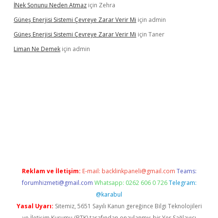
İNek Sonunu Neden Atmaz
için
Zehra
Güneş Enerjisi Sistemi Çevreye Zarar Verir Mi
için
admin
Güneş Enerjisi Sistemi Çevreye Zarar Verir Mi
için
Taner
Liman Ne Demek
için
admin
iriş
vdcasino bahis sitesi
betexper.xyz
betci giriş
https://betci.
Reklam ve İletişim:
E-mail:
backlinkpaneli@gmail.com
Teams:
forumhizmeti@gmail.com
Whatsapp: 0262 606 0 726
Telegram:
@karabul
Yasal Uyarı:
Sitemiz, 5651 Sayılı Kanun gereğince Bilgi Teknolojileri
ve İletişim Kurumu (BTK) tarafından onaylanmış bir Yer Sağlayıcı