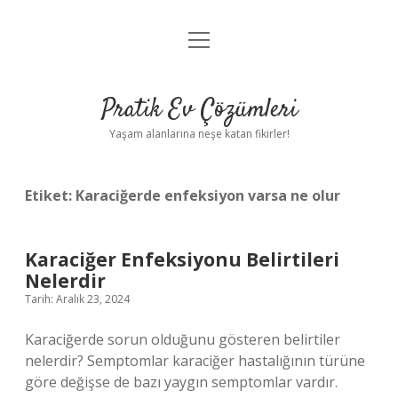
menüyü
Anasayfa
aç
Gizlilik Politikası
Pratik Ev Çözümleri
Yasal Uyarı
Yaşam alanlarına neşe katan fikirler!
Hakkımızda
Etiket:
Karaciğerde enfeksiyon varsa ne olur
Karaciğer Enfeksiyonu Belirtileri
Nelerdir
Tarih: Aralık 23, 2024
Karaciğerde sorun olduğunu gösteren belirtiler
nelerdir? Semptomlar karaciğer hastalığının türüne
göre değişse de bazı yaygın semptomlar vardır.