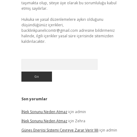
taşımakta olup, siteye üye olarak bu sorumluluğu kabul
etmiş sayılırlar.
Hukuka ve yasal düzenlemelere aykırı olduğunu
düşündüğünüz içerikleri,
backlinkpanelicomtr@gmail.com
adresine bildirmeniz
halinde, ilgili içerikler yasal süre içerisinde sitemizden
kaldırılacaktır.
Arama
Son yorumlar
İNek Sonunu Neden Atmaz
için
admin
İNek Sonunu Neden Atmaz
için
Zehra
Güneş Enerjisi Sistemi Çevreye Zarar Verir Mi
için
admin