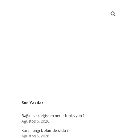
Sidebar
Son Yazılar
ilbet mobil giriş
piabellacasino giriş
vdcas
Bağımsız değişken nedir fonksiyon ?
Ağustos 6, 2026
Kara hangi bölümde öldü ?
Ağustos 5, 2026