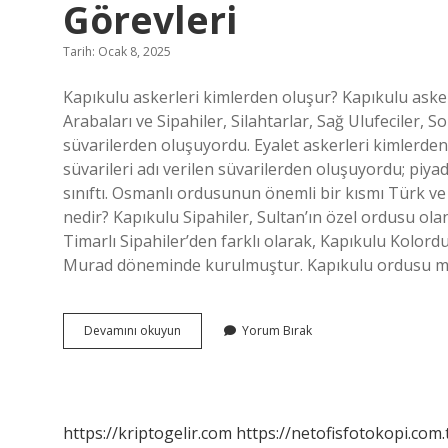
Görevleri
Tarih: Ocak 8, 2025
Kapıkulu askerleri kimlerden oluşur? Kapıkulu asker
Arabaları ve Sipahiler, Silahtarlar, Sağ Ulufeciler, S
süvarilerden oluşuyordu. Eyalet askerleri kimlerden
süvarileri adı verilen süvarilerden oluşuyordu; piya
sınıftı. Osmanlı ordusunun önemli bir kısmı Türk v
nedir? Kapıkulu Sipahiler, Sultan’ın özel ordusu olan
Timarlı Sipahiler’den farklı olarak, Kapıkulu Kolord
Murad döneminde kurulmuştur. Kapıkulu ordusu ma
Kapıkulu
Devamını okuyun
Yorum Bırak
Askerleri
Kimlerden
Oluşur
Ve
Görevleri
https://kriptogelir.com
https://netofisfotokopi.com.