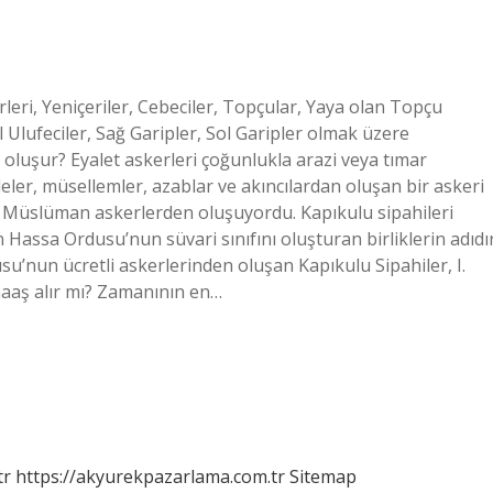
leri, Yeniçeriler, Cebeciler, Topçular, Yaya olan Topçu
ol Ulufeciler, Sağ Garipler, Sol Garipler olmak üzere
 oluşur? Eyalet askerleri çoğunlukla arazi veya tımar
deler, müsellemler, azablar ve akıncılardan oluşan bir askeri
e Müslüman askerlerden oluşuyordu. Kapıkulu sipahileri
 Hassa Ordusu’nun süvari sınıfını oluşturan birliklerin adıdır
usu’nun ücretli askerlerinden oluşan Kapıkulu Sipahiler, I.
aş alır mı? Zamanının en…
tr
https://akyurekpazarlama.com.tr
Sitemap