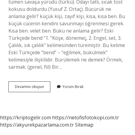
tümen savaşa yürüdü (türkü). Odayı tatlı, sıcak tost
kokusu doldurdu (Yusuf Z. Ortaç). Bücürük ne
anlama gelir? küçük kişi, zayıf kişi, kısa, kısa ben. Bu
küçük cücenin kendini savunmayı öğrenmesi gerek.
Kısa ben. velet ben. Bükü ne anlama gelir? Eski
Türkçede bend “1. “Köşe, dönemeç, 2. Engel, set, 3.
Çalılık, sık çalılık” kelimesinden türemiştir. Bu kelime
Eski Türkçede “bend” – “eğilmek, bükülmek”
kelimesiyle ilişkilidir. Bürülemek ne demek? Örmek,
sarmak: (genel, fiil) Bir…
Bürümek
Devamını okuyun
Yorum Bırak
Ne
Anlama
Gelir
https://kriptogelir.com
https://netofisfotokopi.com.tr
https://akyurekpazarlama.com.tr
Sitemap