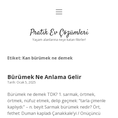
menüyü
Anasayfa
aç
Gizlilik Politikası
Pratik Ev Çözümleri
Yasal Uyarı
Yaşam alanlarına neşe katan fikirler!
Hakkımızda
Etiket:
Kan bürümek ne demek
Bürümek Ne Anlama Gelir
Tarih: Ocak 5, 2025
Bürümek ne demek TDK? 1. sarmak, örtmek,
örtmek, nüfuz etmek, delip geçmek: “tarla çimenle
kaplıydı.” – n. beyit Sarmak bürümek nedir? Ört,
fethet: Duman kapladı Çanakkale’yi / Onüçüncü