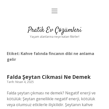
menüyü
Anasayfa
aç
Gizlilik Politikası
Pratik Ev Çözümleri
Yasal Uyarı
Yaşam alanlarına neşe katan fikirler!
Hakkımızda
Etiket:
Kahve falında fincanın dibi ne anlama
gelir
Falda Şeytan Cikmasi Ne Demek
Tarih: Nisan 4, 2025
Falda şeytan çıkması ne demek? Negatif enerji ve
kötülük: Şeytan genellikle negatif enerji, kötülük
veya olumsuz etkilerle ilişkilidir. Şeytanın kahve