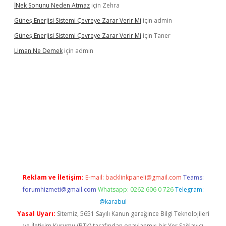
İNek Sonunu Neden Atmaz
için
Zehra
Güneş Enerjisi Sistemi Çevreye Zarar Verir Mi
için
admin
Güneş Enerjisi Sistemi Çevreye Zarar Verir Mi
için
Taner
Liman Ne Demek
için
admin
iriş
vdcasino bahis sitesi
betexper.xyz
betci giriş
https://betci.
Reklam ve İletişim:
E-mail:
backlinkpaneli@gmail.com
Teams:
forumhizmeti@gmail.com
Whatsapp: 0262 606 0 726
Telegram:
@karabul
Yasal Uyarı:
Sitemiz, 5651 Sayılı Kanun gereğince Bilgi Teknolojileri
ve İletişim Kurumu (BTK) tarafından onaylanmış bir Yer Sağlayıcı