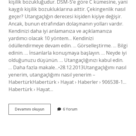
kişilik bozukluğudur. DSM-5’e göre C kümesine, yani
kaygılı kişilik bozukluklarına aittir. Çekingenlik nasıl
geçer? Utangaçlığın derecesi kişiden kişiye değişir.
Ancak, bunun etrafından dolaşmanın yolları vardır.
Kendinizi daha iyi anlamanıza ve açıklamanıza
yardımcı olacak 10 yöntem… Kendinizi
ödüllendirmeye devam edin. … Görselleştirme. … Bilgi
edinin. … İnsanlarla konuşmaya başlayın. … Neyde iyi
olduğunuzu düşünün. … Utangaçlığınızı kabul edin.
… Daha fazla makale…•28.12.2013Utangaçlığımı nasıl
yenerim, utangaçlığımı nasıl yenerim –
HabertürkHabertürk › Hayat › Haberler › 906538-1…
Habertürk › Hayat…
Çekingenlik
Devamını okuyun
6 Yorum
Neden
Olur