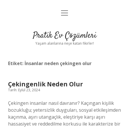
menüyü
Anasayfa
aç
Gizlilik Politikası
Pratik Ev Çözümleri
Yasal Uyarı
Yaşam alanlarına neşe katan fikirler!
Hakkımızda
Etiket:
İnsanlar neden çekingen olur
Çekingenlik Neden Olur
Tarih: Eylül 23, 2024
Çekingen insanlar nasıl davranır? Kaçıngan kişilik
bozukluğu; yetersizlik duyguları, sosyal etkileşimden
kaçınma, aşırı utangaçlık, eleştiriye karşı aşırı
hassasiyet ve reddedilme korkusu ile karakterize bir