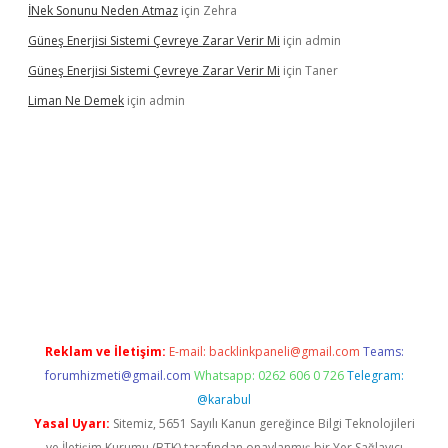
İNek Sonunu Neden Atmaz
için
Zehra
Güneş Enerjisi Sistemi Çevreye Zarar Verir Mi
için
admin
Güneş Enerjisi Sistemi Çevreye Zarar Verir Mi
için
Taner
Liman Ne Demek
için
admin
no giriş
vdcasino bahis sitesi
betexper.xyz
betci giriş
https://be
Reklam ve İletişim:
E-mail:
backlinkpaneli@gmail.com
Teams:
forumhizmeti@gmail.com
Whatsapp: 0262 606 0 726
Telegram:
@karabul
Yasal Uyarı:
Sitemiz, 5651 Sayılı Kanun gereğince Bilgi Teknolojileri
ve İletişim Kurumu (BTK) tarafından onaylanmış bir Yer Sağlayıcı