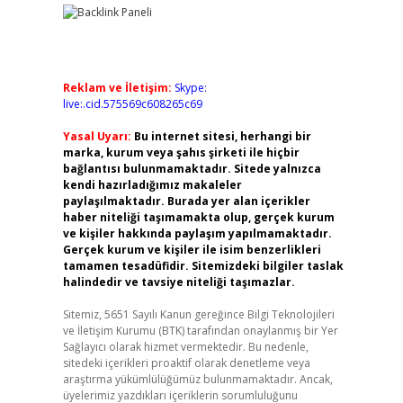
Reklam ve İletişim:
Skype:
live:.cid.575569c608265c69
Yasal Uyarı:
Bu internet sitesi, herhangi bir
marka, kurum veya şahıs şirketi ile hiçbir
bağlantısı bulunmamaktadır. Sitede yalnızca
kendi hazırladığımız makaleler
paylaşılmaktadır. Burada yer alan içerikler
haber niteliği taşımamakta olup, gerçek kurum
ve kişiler hakkında paylaşım yapılmamaktadır.
Gerçek kurum ve kişiler ile isim benzerlikleri
tamamen tesadüfidir. Sitemizdeki bilgiler taslak
halindedir ve tavsiye niteliği taşımazlar.
Sitemiz, 5651 Sayılı Kanun gereğince Bilgi Teknolojileri
ve İletişim Kurumu (BTK) tarafından onaylanmış bir Yer
Sağlayıcı olarak hizmet vermektedir. Bu nedenle,
sitedeki içerikleri proaktif olarak denetleme veya
araştırma yükümlülüğümüz bulunmamaktadır. Ancak,
üyelerimiz yazdıkları içeriklerin sorumluluğunu