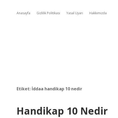
Anasayfa
Gizlilik Politikası
Yasal Uyarı
Hakkımızda
Etiket:
İddaa handikap 10 nedir
Handikap 10 Nedir