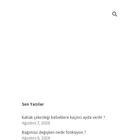
Sidebar
Son Yazılar
ilbet mobil giriş
piabellacasino giriş
vdcas
Kabak çekirdeği bebeklere kaçıncı ayda verilir ?
Ağustos 7, 2026
Bağımsız değişken nedir fonksiyon ?
Ağustos 6, 2026