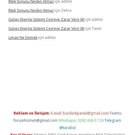
İNek Sonunu Neden Atmaz
için
admin
İNek Sonunu Neden Atmaz
için
Zehra
Güneş Enerjisi Sistemi Çevreye Zarar Verir Mi
için
admin
Güneş Enerjisi Sistemi Çevreye Zarar Verir Mi
için
Taner
Liman Ne Demek
için
admin
giriş
vdcasino bahis sitesi
betexper.xyz
betci giriş
https://betci.
Reklam ve İletişim:
E-mail:
backlinkpaneli@gmail.com
Teams:
forumhizmeti@gmail.com
Whatsapp: 0262 606 0 726
Telegram:
@karabul
Yasal Uyarı:
Sitemiz, 5651 Sayılı Kanun gereğince Bilgi Teknolojileri