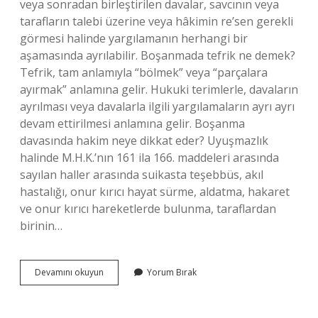
veya sonradan birleştirilen davalar, savcının veya
tarafların talebi üzerine veya hâkimin re’sen gerekli
görmesi halinde yargılamanın herhangi bir
aşamasında ayrılabilir. Boşanmada tefrik ne demek?
Tefrik, tam anlamıyla “bölmek” veya “parçalara
ayırmak” anlamına gelir. Hukuki terimlerle, davaların
ayrılması veya davalarla ilgili yargılamaların ayrı ayrı
devam ettirilmesi anlamına gelir. Boşanma
davasında hakim neye dikkat eder? Uyuşmazlık
halinde M.H.K.’nın 161 ila 166. maddeleri arasında
sayılan haller arasında suikasta teşebbüs, akıl
hastalığı, onur kırıcı hayat sürme, aldatma, hakaret
ve onur kırıcı hareketlerde bulunma, taraflardan
birinin…
Boşanma
Devamını okuyun
Yorum Bırak
Davasında
Tefrik
Ne