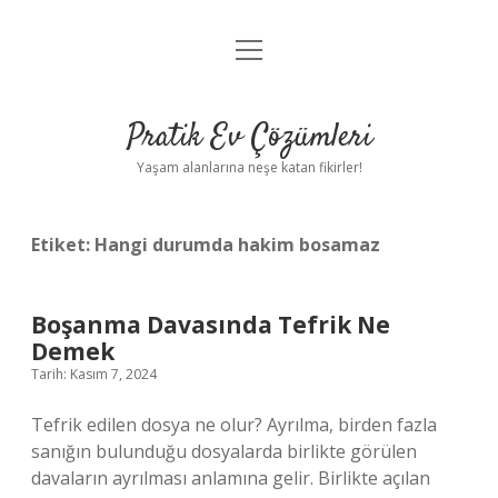
menüyü
Anasayfa
aç
Gizlilik Politikası
Pratik Ev Çözümleri
Yasal Uyarı
Yaşam alanlarına neşe katan fikirler!
Hakkımızda
Etiket:
Hangi durumda hakim bosamaz
Boşanma Davasında Tefrik Ne
Demek
Tarih: Kasım 7, 2024
Tefrik edilen dosya ne olur? Ayrılma, birden fazla
sanığın bulunduğu dosyalarda birlikte görülen
davaların ayrılması anlamına gelir. Birlikte açılan