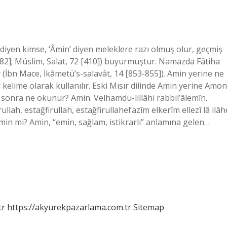
iyen kimse, ‘Âmin’ diyen meleklere razı olmuş olur, geçmiş
782]; Müslim, Salat, 72 [410]) buyurmuştur. Namazda Fâtiha
İbn Mace, İkâmetü’s-salavât, 14 [853-855]). Amin yerine ne
 kelime olarak kullanılır. Eski Mısır dilinde Amin yerine Amon
 sonra ne okunur? Amin. Velhamdü-lillâhi rabbil’âlemîn.
ullah, estağfirullah, estağfirullahel’azîm elkerîm ellezî lâ ilâh
min mi? Amin, “emin, sağlam, istikrarlı” anlamına gelen…
tr
https://akyurekpazarlama.com.tr
Sitemap