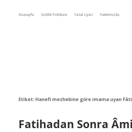
Anasayfa
Gizlilik Politikası
Yasal Uyarı
Hakkımızda
Etiket:
Hanefi mezhebine göre imama uyan Fât
Fatihadan Sonra Â