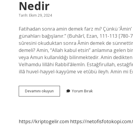
Nedir
Tarih: Ekim 29, 2024
Fatihadan sonra amin demek farz mı? Çünkü ‘Âmin’ d
günahları bağışlanır.” (Buhârî, Ezan, 111-113 [780-
sûresini okuduktan sonra Âmin demek de sünnettir (
demeli? Amin, “Allah kabul etsin” anlamına gelen bir
veya Amun kullanıldığı bilinmektedir. Amin dedikten
Velhamdu lillâhi Rabbil’âlemîn. Estağfirullah, estağfir
illâ huvel-hayyel-kayyûme ve etûbü ileyh. Amin mi E
Fatihadan
Devamını okuyun
Yorum Bırak
Sonra
Âmin
Demenin
Hükmü
Nedir
https://kriptogelir.com
https://netofisfotokopi.com.