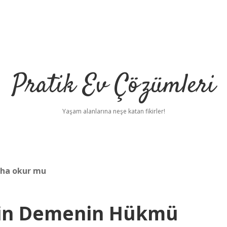
Pratik Ev Çözümleri
Yaşam alanlarına neşe katan fikirler!
iha okur mu
min Demenin Hükmü