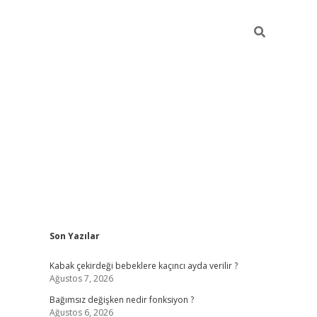
Sidebar
Son Yazılar
ilbet mobil giriş
piabellacasino giriş
vdcas
Kabak çekirdeği bebeklere kaçıncı ayda verilir ?
Ağustos 7, 2026
Bağımsız değişken nedir fonksiyon ?
Ağustos 6, 2026