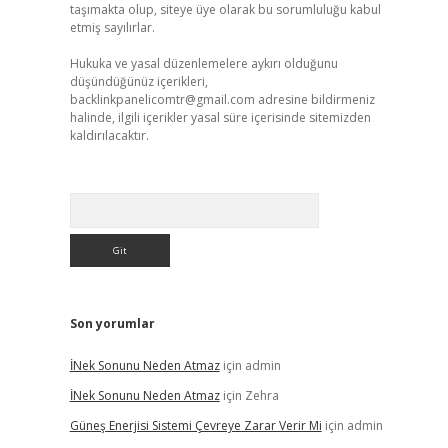
taşımakta olup, siteye üye olarak bu sorumluluğu kabul
etmiş sayılırlar.
Hukuka ve yasal düzenlemelere aykırı olduğunu
düşündüğünüz içerikleri,
backlinkpanelicomtr@gmail.com
adresine bildirmeniz
halinde, ilgili içerikler yasal süre içerisinde sitemizden
kaldırılacaktır.
Arama
Son yorumlar
İNek Sonunu Neden Atmaz
için
admin
İNek Sonunu Neden Atmaz
için
Zehra
Güneş Enerjisi Sistemi Çevreye Zarar Verir Mi
için
admin