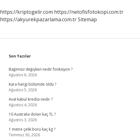
Zarar
Verir
https://kriptogelir.com
https://netofisfotokopi.com.tr
Mi
https://akyurekpazarlama.com.tr
Sitemap
Sidebar
Son Yazılar
Bağımsız değişken nedir fonksiyon ?
Ağustos 6, 2026
Kara hangi bölümde öldü ?
Ağustos 5, 2026
Aval kabul kredisi nedir ?
Ağustos 4, 2026
10 Australia doları kaç TL ?
Ağustos 3, 2026
1 metre çelik boru kaç kg ?
Temmuz 30, 2026