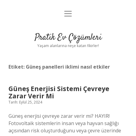
menüyü
Anasayfa
aç
Gizlilik Politikası
Pratik Ev Çözümleri
Yasal Uyarı
Yaşam alanlarına neşe katan fikirler!
Hakkımızda
Etiket:
Güneş panelleri iklimi nasıl etkiler
Güneş Enerjisi Sistemi Çevreye
Zarar Verir Mi
Tarih: Eylül 25, 2024
Güneş enerjisi çevreye zarar verir mi? HAYIR!
Fotovoltaik sistemlerin insan veya hayvan sağlığı
açısından risk oluşturduğunu veya çevre üzerinde