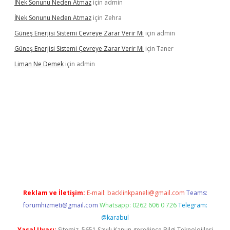
İNek Sonunu Neden Atmaz
için
admin
İNek Sonunu Neden Atmaz
için
Zehra
Güneş Enerjisi Sistemi Çevreye Zarar Verir Mi
için
admin
Güneş Enerjisi Sistemi Çevreye Zarar Verir Mi
için
Taner
Liman Ne Demek
için
admin
riş
vdcasino bahis sitesi
betexper.xyz
betci giriş
https://betci.b
Reklam ve İletişim:
E-mail:
backlinkpaneli@gmail.com
Teams:
forumhizmeti@gmail.com
Whatsapp: 0262 606 0 726
Telegram:
@karabul
Yasal Uyarı:
Sitemiz, 5651 Sayılı Kanun gereğince Bilgi Teknolojileri