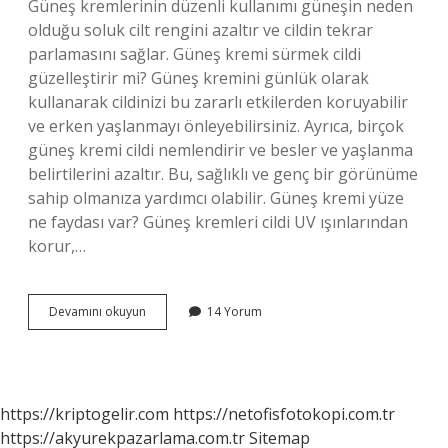
Güneş kremlerinin düzenli kullanımı güneşin neden
olduğu soluk cilt rengini azaltır ve cildin tekrar
parlamasını sağlar. Güneş kremi sürmek cildi
güzelleştirir mi? Güneş kremini günlük olarak
kullanarak cildinizi bu zararlı etkilerden koruyabilir
ve erken yaşlanmayı önleyebilirsiniz. Ayrıca, birçok
güneş kremi cildi nemlendirir ve besler ve yaşlanma
belirtilerini azaltır. Bu, sağlıklı ve genç bir görünüme
sahip olmanıza yardımcı olabilir. Güneş kremi yüze
ne faydası var? Güneş kremleri cildi UV ışınlarından
korur,…
Güneş
Devamını okuyun
14 Yorum
Kremi
Sürmek
Ne
Işe
Yarar
https://kriptogelir.com
https://netofisfotokopi.com.tr
https://akyurekpazarlama.com.tr
Sitemap