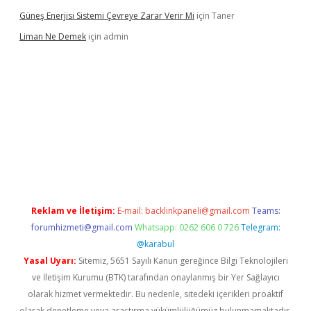
Güneş Enerjisi Sistemi Çevreye Zarar Verir Mi
için
Taner
Liman Ne Demek
için
admin
iriş
vdcasino bahis sitesi
betexper.xyz
betci giriş
https://betci.
Reklam ve İletişim:
E-mail:
backlinkpaneli@gmail.com
Teams:
forumhizmeti@gmail.com
Whatsapp: 0262 606 0 726
Telegram:
@karabul
Yasal Uyarı:
Sitemiz, 5651 Sayılı Kanun gereğince Bilgi Teknolojileri
ve İletişim Kurumu (BTK) tarafından onaylanmış bir Yer Sağlayıcı
olarak hizmet vermektedir. Bu nedenle, sitedeki içerikleri proaktif
olarak denetleme veya araştırma yükümlülüğümüz bulunmamaktadır.