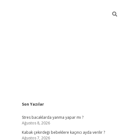
Sidebar
Son Yazılar
ilbet mobil giriş
piabellacasino giriş
vdcas
Stres bacaklarda yanma yapar mı ?
Ağustos 8, 2026
Kabak çekirdeği bebeklere kaçıncı ayda verilir ?
Ağustos 7, 2026