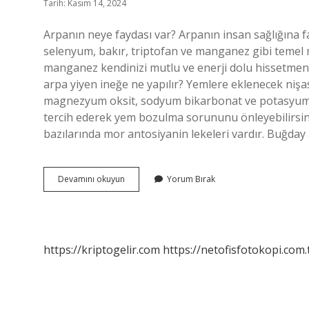
Tarih: Kasım 14, 2024
Arpanın neye faydası var? Arpanın insan sağlığına fa
selenyum, bakır, triptofan ve manganez gibi temel mi
manganez kendinizi mutlu ve enerji dolu hissetmenize 
arpa yiyen ineğe ne yapılır? Yemlere eklenecek nişa
magnezyum oksit, sodyum bikarbonat ve potasyum k
tercih ederek yem bozulma sorununu önleyebilirsiniz. 
bazılarında mor antosiyanin lekeleri vardır. Buğday a
Arpa
Devamını okuyun
Yorum Bırak
Ne
Yapar
https://kriptogelir.com
https://netofisfotokopi.com.