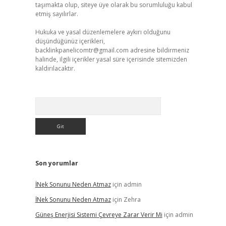
taşımakta olup, siteye üye olarak bu sorumluluğu kabul
etmiş sayılırlar.
Hukuka ve yasal düzenlemelere aykırı olduğunu
düşündüğünüz içerikleri,
backlinkpanelicomtr@gmail.com
adresine bildirmeniz
halinde, ilgili içerikler yasal süre içerisinde sitemizden
kaldırılacaktır.
Arama
Son yorumlar
İNek Sonunu Neden Atmaz
için
admin
İNek Sonunu Neden Atmaz
için
Zehra
Güneş Enerjisi Sistemi Çevreye Zarar Verir Mi
için
admin