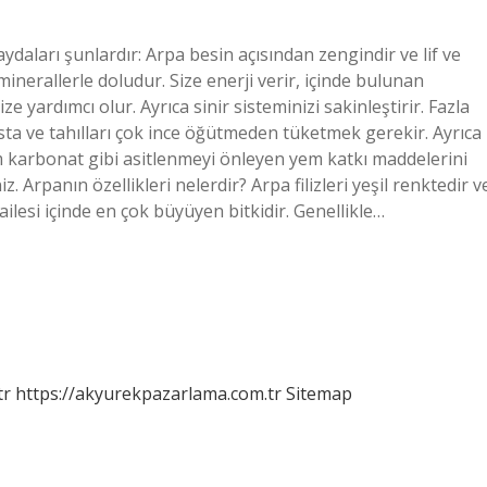
ydaları şunlardır: Arpa besin açısından zengindir ve lif ve
nerallerle doludur. Size enerji verir, içinde bulunan
yardımcı olur. Ayrıca sinir sisteminizi sakinleştirir. Fazla
sta ve tahılları çok ince öğütmeden tüketmek gerekir. Ayrıca
arbonat gibi asitlenmeyi önleyen yem katkı maddelerini
Arpanın özellikleri nelerdir? Arpa filizleri yeşil renktedir v
ilesi içinde en çok büyüyen bitkidir. Genellikle…
tr
https://akyurekpazarlama.com.tr
Sitemap