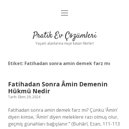
menüyü
Anasayfa
aç
Gizlilik Politikası
Pratik Ev Çözümleri
Yasal Uyarı
Yaşam alanlarına neşe katan fikirler!
Hakkımızda
Etiket:
Fatihadan sonra amin demek farz mı
Fatihadan Sonra Âmin Demenin
Hükmü Nedir
Tarih: Ekim 29, 2024
Fatihadan sonra amin demek farz mı? Çünkü ‘Âmin’
diyen kimse, ‘Âmin’ diyen meleklere razı olmuş olur,
geçmiş günahları bağışlanır.” (Buhârî, Ezan, 111-113