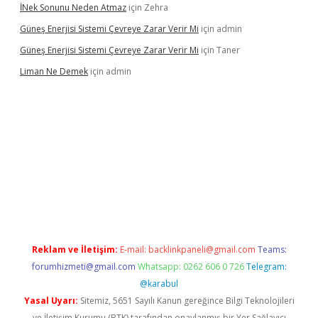
İNek Sonunu Neden Atmaz
için
Zehra
Güneş Enerjisi Sistemi Çevreye Zarar Verir Mi
için
admin
Güneş Enerjisi Sistemi Çevreye Zarar Verir Mi
için
Taner
Liman Ne Demek
için
admin
iriş
vdcasino bahis sitesi
betexper.xyz
betci giriş
https://betci.
Reklam ve İletişim:
E-mail:
backlinkpaneli@gmail.com
Teams:
forumhizmeti@gmail.com
Whatsapp: 0262 606 0 726
Telegram:
@karabul
Yasal Uyarı:
Sitemiz, 5651 Sayılı Kanun gereğince Bilgi Teknolojileri
ve İletişim Kurumu (BTK) tarafından onaylanmış bir Yer Sağlayıcı