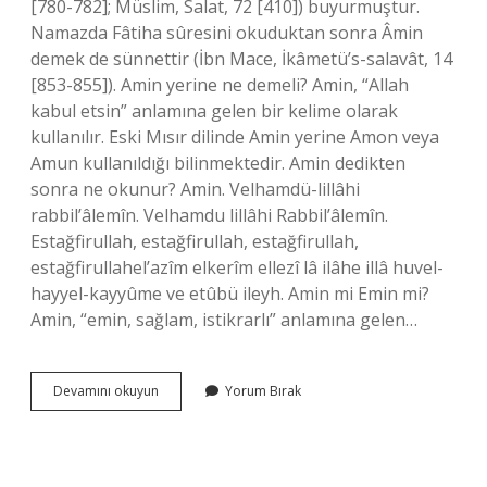
[780-782]; Müslim, Salat, 72 [410]) buyurmuştur.
Namazda Fâtiha sûresini okuduktan sonra Âmin
demek de sünnettir (İbn Mace, İkâmetü’s-salavât, 14
[853-855]). Amin yerine ne demeli? Amin, “Allah
kabul etsin” anlamına gelen bir kelime olarak
kullanılır. Eski Mısır dilinde Amin yerine Amon veya
Amun kullanıldığı bilinmektedir. Amin dedikten
sonra ne okunur? Amin. Velhamdü-lillâhi
rabbil’âlemîn. Velhamdu lillâhi Rabbil’âlemîn.
Estağfirullah, estağfirullah, estağfirullah,
estağfirullahel’azîm elkerîm ellezî lâ ilâhe illâ huvel-
hayyel-kayyûme ve etûbü ileyh. Amin mi Emin mi?
Amin, “emin, sağlam, istikrarlı” anlamına gelen…
Fatihadan
Devamını okuyun
Yorum Bırak
Sonra
Âmin
Demenin
Hükmü