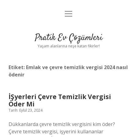
menüyü
Anasayfa
aç
Gizlilik Politikası
Pratik Ev Çözümleri
Yasal Uyarı
Yaşam alanlarına neşe katan fikirler!
Hakkımızda
Etiket:
Emlak ve çevre temizlik vergisi 2024 nasıl
ödenir
İŞyerleri Çevre Temizlik Vergisi
Öder Mi
Tarih: Eylül 23, 2024
Dükkanlarda çevre temizlik vergisini kim öder?
Çevre temizlik vergisi, işyerini kullananlar