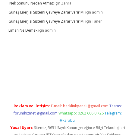
İNek Sonunu Neden Atmaz
için
Zehra
Güneş Enerjisi Sistemi Çevreye Zarar Verir Mi
için
admin
Güneş Enerjisi Sistemi Çevreye Zarar Verir Mi
için
Taner
Liman Ne Demek
için
admin
iriş
vdcasino bahis sitesi
betexper.xyz
betci giriş
https://betci.
Reklam ve İletişim:
E-mail:
backlinkpaneli@gmail.com
Teams:
forumhizmeti@gmail.com
Whatsapp: 0262 606 0 726
Telegram:
@karabul
Yasal Uyarı:
Sitemiz, 5651 Sayılı Kanun gereğince Bilgi Teknolojileri
ve İletişim Kurumu (BTK) tarafından onaylanmış bir Yer Sağlayıcı