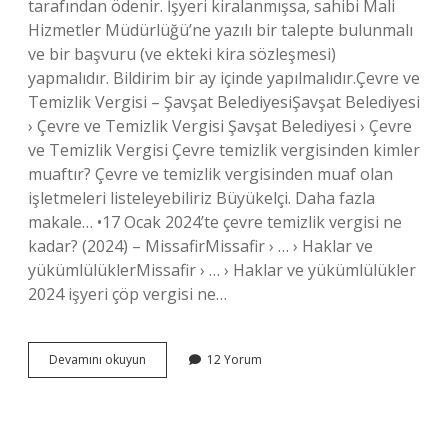
tarafından ödenir. İşyeri kiralanmışsa, sahibi Mali
Hizmetler Müdürlüğü’ne yazılı bir talepte bulunmalı
ve bir başvuru (ve ekteki kira sözleşmesi)
yapmalıdır. Bildirim bir ay içinde yapılmalıdır.Çevre ve
Temizlik Vergisi – Şavşat BelediyesiŞavşat Belediyesi
› Çevre ve Temizlik Vergisi Şavşat Belediyesi › Çevre
ve Temizlik Vergisi Çevre temizlik vergisinden kimler
muaftır? Çevre ve temizlik vergisinden muaf olan
işletmeleri listeleyebiliriz Büyükelçi. Daha fazla
makale… •17 Ocak 2024’te çevre temizlik vergisi ne
kadar? (2024) – MissafirMissafir › … › Haklar ve
yükümlülüklerMissafir › … › Haklar ve yükümlülükler
2024 işyeri çöp vergisi ne…
İŞyerleri
Devamını okuyun
12 Yorum
Çevre
Temizlik
Vergisi
Öder