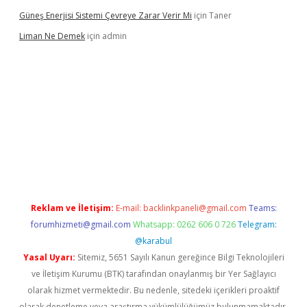
Güneş Enerjisi Sistemi Çevreye Zarar Verir Mi
için
Taner
Liman Ne Demek
için
admin
iriş
vdcasino bahis sitesi
betexper.xyz
betci giriş
https://betci.
Reklam ve İletişim:
E-mail:
backlinkpaneli@gmail.com
Teams:
forumhizmeti@gmail.com
Whatsapp: 0262 606 0 726
Telegram:
@karabul
Yasal Uyarı:
Sitemiz, 5651 Sayılı Kanun gereğince Bilgi Teknolojileri
ve İletişim Kurumu (BTK) tarafından onaylanmış bir Yer Sağlayıcı
olarak hizmet vermektedir. Bu nedenle, sitedeki içerikleri proaktif
olarak denetleme veya araştırma yükümlülüğümüz bulunmamaktadır.