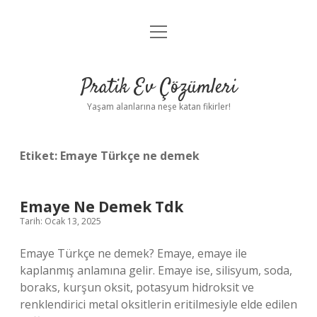
menüyü
Anasayfa
aç
Gizlilik Politikası
Pratik Ev Çözümleri
Yasal Uyarı
Yaşam alanlarına neşe katan fikirler!
Hakkımızda
Etiket:
Emaye Türkçe ne demek
Emaye Ne Demek Tdk
Tarih: Ocak 13, 2025
Emaye Türkçe ne demek? Emaye, emaye ile
kaplanmış anlamına gelir. Emaye ise, silisyum, soda,
boraks, kurşun oksit, potasyum hidroksit ve
renklendirici metal oksitlerin eritilmesiyle elde edilen