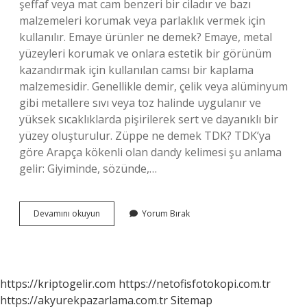
şeffaf veya mat cam benzeri bir ciladır ve bazı
malzemeleri korumak veya parlaklık vermek için
kullanılır. Emaye ürünler ne demek? Emaye, metal
yüzeyleri korumak ve onlara estetik bir görünüm
kazandırmak için kullanılan camsı bir kaplama
malzemesidir. Genellikle demir, çelik veya alüminyum
gibi metallere sıvı veya toz halinde uygulanır ve
yüksek sıcaklıklarda pişirilerek sert ve dayanıklı bir
yüzey oluşturulur. Züppe ne demek TDK? TDK’ya
göre Arapça kökenli olan dandy kelimesi şu anlama
gelir: Giyiminde, sözünde,…
Emaye
Devamını okuyun
Yorum Bırak
Ne
Demek
Tdk
https://kriptogelir.com
https://netofisfotokopi.com.tr
https://akyurekpazarlama.com.tr
Sitemap