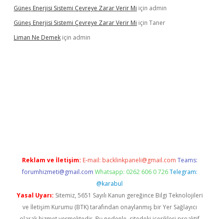
Güneş Enerjisi Sistemi Çevreye Zarar Verir Mi
için
admin
Güneş Enerjisi Sistemi Çevreye Zarar Verir Mi
için
Taner
Liman Ne Demek
için
admin
iriş
vdcasino bahis sitesi
betexper.xyz
betci giriş
https://betci.
Reklam ve İletişim:
E-mail:
backlinkpaneli@gmail.com
Teams:
forumhizmeti@gmail.com
Whatsapp: 0262 606 0 726
Telegram:
@karabul
Yasal Uyarı:
Sitemiz, 5651 Sayılı Kanun gereğince Bilgi Teknolojileri
ve İletişim Kurumu (BTK) tarafından onaylanmış bir Yer Sağlayıcı
olarak hizmet vermektedir. Bu nedenle, sitedeki içerikleri proaktif