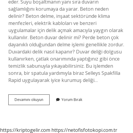
eder. Suyu boşaltmanın yanı sıra duvarın
sağlamlığını korumaya da yarar. Beton neden
delinir? Beton delme, inşaat sektöründe klima
menfezleri, elektrik kabloları ve benzeri
uygulamalar için delik açmak amacıyla yaygın olarak
kullanılır. Beton duvar delinir mi? Perde beton çok
dayanıklı olduğundan delme işlemi genellikle zordur.
Duvardaki delik nasıl kapanır? Duvar deliği dolgusu
kullanırken, çatlak onarımında yaptığınız gibi önce
temizlik sabunuyla yıkayabilirsiniz. Bu işlemden
sonra, bir spatula yardımıyla biraz Selleys Spakfilla
Rapid uygulayarak iyice kurumuş deliği…
Beton
Devamını okuyun
Yorum Bırak
Duvarda
Neden
Delik
Olur
https://kriptogelir.com
https://netofisfotokopi.com.tr