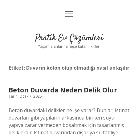
menüyü
Anasayfa
aç
Gizlilik Politikası
Pratik Ev Çözümleri
Yasal Uyarı
Yaşam alanlarına neşe katan fikirler!
Hakkımızda
Etiket:
Duvarın kolon olup olmadığı nasıl anlaşılır
Beton Duvarda Neden Delik Olur
Tarih: Ocak 7, 2025
Beton duvardaki delikler ne işe yarar? Bunlar, istinat
duvarları gibi yapıların arkasında biriken suyu
yapıya zarar vermeden boşaltmak için tasarlanmış
deliklerdir. İstinat duvarından dışarıya su tahliye