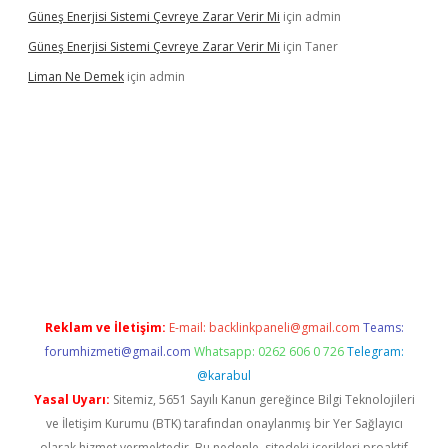
Güneş Enerjisi Sistemi Çevreye Zarar Verir Mi
için
admin
Güneş Enerjisi Sistemi Çevreye Zarar Verir Mi
için
Taner
Liman Ne Demek
için
admin
iriş
vdcasino bahis sitesi
betexper.xyz
betci giriş
https://betci.
Reklam ve İletişim:
E-mail:
backlinkpaneli@gmail.com
Teams:
forumhizmeti@gmail.com
Whatsapp: 0262 606 0 726
Telegram:
@karabul
Yasal Uyarı:
Sitemiz, 5651 Sayılı Kanun gereğince Bilgi Teknolojileri
ve İletişim Kurumu (BTK) tarafından onaylanmış bir Yer Sağlayıcı
olarak hizmet vermektedir. Bu nedenle, sitedeki içerikleri proaktif