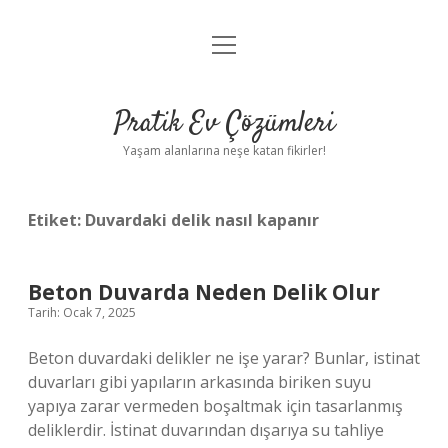
menüyü
Anasayfa
aç
Gizlilik Politikası
Pratik Ev Çözümleri
Yasal Uyarı
Yaşam alanlarına neşe katan fikirler!
Hakkımızda
Etiket:
Duvardaki delik nasıl kapanır
Beton Duvarda Neden Delik Olur
Tarih: Ocak 7, 2025
Beton duvardaki delikler ne işe yarar? Bunlar, istinat
duvarları gibi yapıların arkasında biriken suyu
yapıya zarar vermeden boşaltmak için tasarlanmış
deliklerdir. İstinat duvarından dışarıya su tahliye