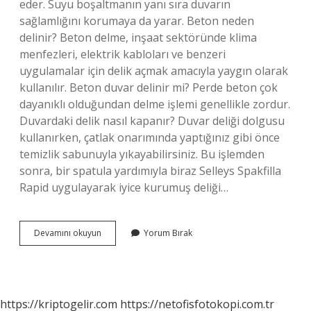
eder. Suyu boşaltmanın yanı sıra duvarın
sağlamlığını korumaya da yarar. Beton neden
delinir? Beton delme, inşaat sektöründe klima
menfezleri, elektrik kabloları ve benzeri
uygulamalar için delik açmak amacıyla yaygın olarak
kullanılır. Beton duvar delinir mi? Perde beton çok
dayanıklı olduğundan delme işlemi genellikle zordur.
Duvardaki delik nasıl kapanır? Duvar deliği dolgusu
kullanırken, çatlak onarımında yaptığınız gibi önce
temizlik sabunuyla yıkayabilirsiniz. Bu işlemden
sonra, bir spatula yardımıyla biraz Selleys Spakfilla
Rapid uygulayarak iyice kurumuş deliği…
Beton
Devamını okuyun
Yorum Bırak
Duvarda
Neden
Delik
Olur
https://kriptogelir.com
https://netofisfotokopi.com.tr