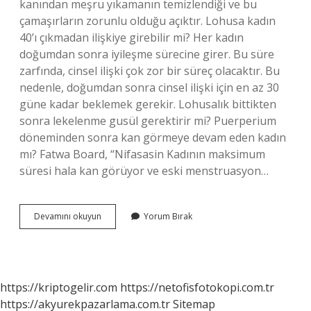
kanından meşru yıkamanın temizlendiği ve bu
çamaşırların zorunlu olduğu açıktır. Lohusa kadın
40’ı çıkmadan ilişkiye girebilir mi? Her kadın
doğumdan sonra iyileşme sürecine girer. Bu süre
zarfında, cinsel ilişki çok zor bir süreç olacaktır. Bu
nedenle, doğumdan sonra cinsel ilişki için en az 30
güne kadar beklemek gerekir. Lohusalık bittikten
sonra lekelenme gusül gerektirir mi? Puerperium
döneminden sonra kan görmeye devam eden kadın
mı? Fatwa Board, “Nifasasin Kadının maksimum
süresi hala kan görüyor ve eski menstruasyon…
Lohusa
Devamını okuyun
Yorum Bırak
Kadın
Ne
Zaman
Gusül
Abdesti
https://kriptogelir.com
https://netofisfotokopi.com.tr
Alır
https://akyurekpazarlama.com.tr
Sitemap