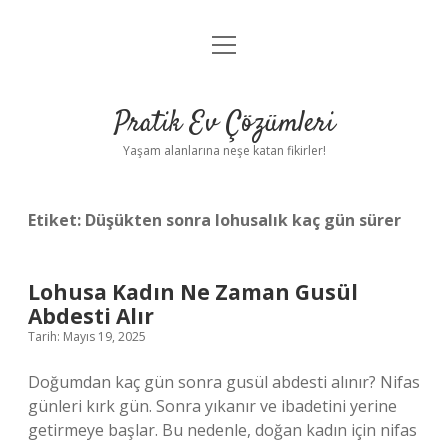
menüyü
Anasayfa
aç
Gizlilik Politikası
Pratik Ev Çözümleri
Yasal Uyarı
Yaşam alanlarına neşe katan fikirler!
Hakkımızda
Etiket:
Düşükten sonra lohusalık kaç gün sürer
Lohusa Kadın Ne Zaman Gusül
Abdesti Alır
Tarih: Mayıs 19, 2025
Doğumdan kaç gün sonra gusül abdesti alınır? Nifas
günleri kırk gün. Sonra yıkanır ve ibadetini yerine
getirmeye başlar. Bu nedenle, doğan kadın için nifas