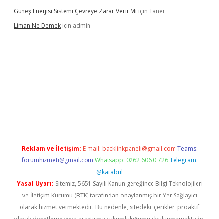
Güneş Enerjisi Sistemi Çevreye Zarar Verir Mi
için
Taner
Liman Ne Demek
için
admin
iriş
vdcasino bahis sitesi
betexper.xyz
betci giriş
https://betci.
Reklam ve İletişim:
E-mail:
backlinkpaneli@gmail.com
Teams:
forumhizmeti@gmail.com
Whatsapp: 0262 606 0 726
Telegram:
@karabul
Yasal Uyarı:
Sitemiz, 5651 Sayılı Kanun gereğince Bilgi Teknolojileri
ve İletişim Kurumu (BTK) tarafından onaylanmış bir Yer Sağlayıcı
olarak hizmet vermektedir. Bu nedenle, sitedeki içerikleri proaktif
olarak denetleme veya araştırma yükümlülüğümüz bulunmamaktadır.